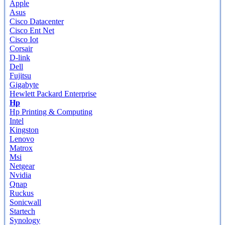
Apple
Asus
Cisco Datacenter
Cisco Ent Net
Cisco Iot
Corsair
D-link
Dell
Fujitsu
Gigabyte
Hewlett Packard Enterprise
Hp
Hp Printing & Computing
Intel
Kingston
Lenovo
Matrox
Msi
Netgear
Nvidia
Qnap
Ruckus
Sonicwall
Startech
Synology