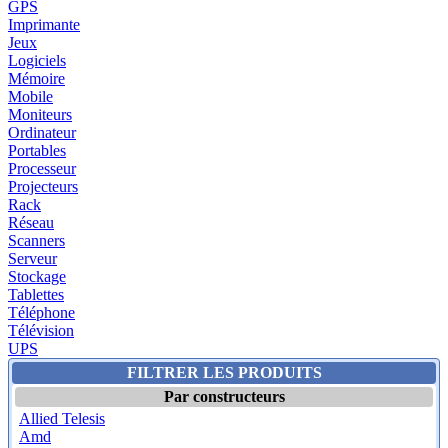
GPS
Imprimante
Jeux
Logiciels
Mémoire
Mobile
Moniteurs
Ordinateur
Portables
Processeur
Projecteurs
Rack
Réseau
Scanners
Serveur
Stockage
Tablettes
Téléphone
Télévision
UPS
FILTRER LES PRODUITS
Par constructeurs
Allied Telesis
Amd