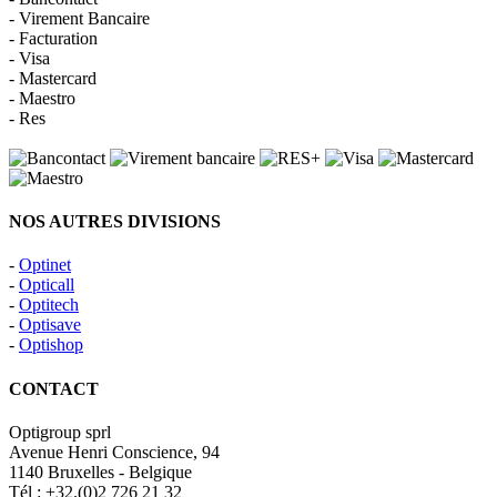
- Virement Bancaire
- Facturation
- Visa
- Mastercard
- Maestro
- Res
NOS AUTRES DIVISIONS
-
Optinet
-
Opticall
-
Optitech
-
Optisave
-
Optishop
CONTACT
Optigroup sprl
Avenue Henri Conscience, 94
1140 Bruxelles - Belgique
Tél : +32.(0)2 726 21 32