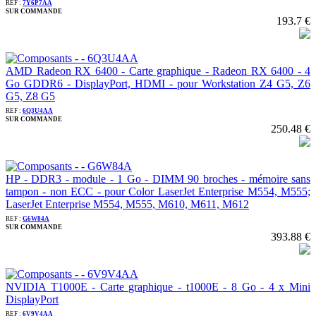
REF :
7Y6P7AA
SUR COMMANDE
193.7 €
AMD Radeon RX 6400 - Carte graphique - Radeon RX 6400 - 4
Go GDDR6 - DisplayPort, HDMI - pour Workstation Z4 G5, Z6
G5, Z8 G5
REF :
6Q3U4AA
SUR COMMANDE
250.48 €
HP - DDR3 - module - 1 Go - DIMM 90 broches - mémoire sans
tampon - non ECC - pour Color LaserJet Enterprise M554, M555;
LaserJet Enterprise M554, M555, M610, M611, M612
REF :
G6W84A
SUR COMMANDE
393.88 €
NVIDIA T1000E - Carte graphique - t1000E - 8 Go - 4 x Mini
DisplayPort
REF :
6V9V4AA