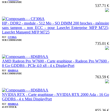
SUR COMMANDE
537.71 €
HP - DDR2 - module - 512 Mo - SO DIMM 200 broches - mémoire
sans tampon - non ECC - pour LaserJet Enterprise MFP M725;
LaserJet Managed MFP M725
REF :
CF306A
SUR COMMANDE
735.01 €
AMD Radeon Pro W7600 - Carte graphique - Radeon Pro W7600 -
8 Go GDDR6 - PCIe 4.0 x8 - 4 x DisplayPort
REF :
8D6B9AA
SUR COMMANDE
763.59 €
NVIDIA RTX - Carte graphique - NVIDIA RTX 2000 Ada - 16 Go
GDDR6 - 4 x Mini DisplayPort
REF :
8D6B8AA
45 EN STOCK
855.36 €