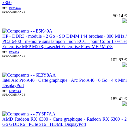
x360
REF :
F2B56AA
SUR COMMANDE
50.14 €
HP - DDR3 - module - 2 Go - SO DIMM 144 broches - 800 MHz /
PC3-6400 - mémoire sans tampon - non ECC - pour Color LaserJet
Enterprise MFP M578; LaserJet Enterprise Flow MFP M578
REF :
E5K49A
SUR COMMANDE
102.83 €
Intel Arc Pro A40 - Carte graphique - Arc Pro A40 - 6 Go - 4 x Mini
DisplayPort
REF :
6E3Y8AA
SUR COMMANDE
185.41 €
AMD Radeon RX 6300 - Carte graphique - Radeon RX 6300 - 2
Go GDDR6 - PCIe x16 - HDMI, DisplayPort