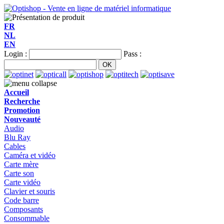
FR
NL
EN
Login :
Pass :
Accueil
Recherche
Promotion
Nouveauté
Audio
Blu Ray
Cables
Caméra et vidéo
Carte mère
Carte son
Carte vidéo
Clavier et souris
Code barre
Composants
Consommable