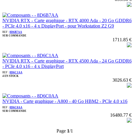
NVIDIA RTX - Carte graphique - RTX 4000 Ada - 20 Go GDDR6
- PCIe 4.0 x16 - 4 x DisplayPort - pour Workstation Z2 G9
REF :
8D6B7AA
SUR COMMANDE
1711.85 €
NVIDIA RTX - Carte graphique - RTX 4500 Ada - 24 Go GDDR6
- PCIe 4.0 x16 - 4 x DisplayPort
REF :
8D6C1AA
4 EN STOCK
3026.63 €
NVIDIA - Carte graphique - A800 - 40 Go HBM2 - PCIe 4.0 x16
REF :
8D6C0AA
SUR COMMANDE
16480.77 €
Page
1
/1