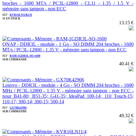
broches - 1600 MT/s / PC3L-12800 - CL11 - 1.35 / 1.5 V -
mémoire sans tampon - non ECC
REF :
KVR16LN11K2/8
31 EN STOCK
13.15 €
QNAP - DDR3L - module - 1 Go - SO DIMM 204 broches - 1600
MT/s / PC3L-12800 - 1.35 V - mémoire sans tampon - non ECC
REF :
RAM-1GDR3L-SO-1600
SUR COMMANDE
40.41 €
Lenovo - DDR3L - module - 4 Go - SO DIMM 204 broches - 1600
MHz / PC3L-12800 - 1.35 V - mémoire sans tampon - non ECC -
pour B41-80; B51-35; G41-35; IdeaPad 100-14; 110 Touch-15;
110-17; 300-14; 300-15; 500-14
REF :
GX70K42906
SUR COMMANDE
49.32 €