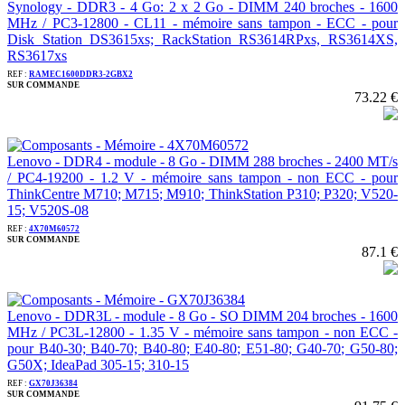
Synology - DDR3 - 4 Go: 2 x 2 Go - DIMM 240 broches - 1600
MHz / PC3-12800 - CL11 - mémoire sans tampon - ECC - pour
Disk Station DS3615xs; RackStation RS3614RPxs, RS3614XS,
RS3617xs
REF :
RAMEC1600DDR3-2GBX2
SUR COMMANDE
73.22 €
Lenovo - DDR4 - module - 8 Go - DIMM 288 broches - 2400 MT/s
/ PC4-19200 - 1.2 V - mémoire sans tampon - non ECC - pour
ThinkCentre M710; M715; M910; ThinkStation P310; P320; V520-
15; V520S-08
REF :
4X70M60572
SUR COMMANDE
87.1 €
Lenovo - DDR3L - module - 8 Go - SO DIMM 204 broches - 1600
MHz / PC3L-12800 - 1.35 V - mémoire sans tampon - non ECC -
pour B40-30; B40-70; B40-80; E40-80; E51-80; G40-70; G50-80;
G50X; IdeaPad 305-15; 310-15
REF :
GX70J36384
SUR COMMANDE