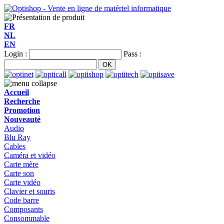
FR
NL
EN
Login :
Pass :
Accueil
Recherche
Promotion
Nouveauté
Audio
Blu Ray
Cables
Caméra et vidéo
Carte mère
Carte son
Carte vidéo
Clavier et souris
Code barre
Composants
Consommable