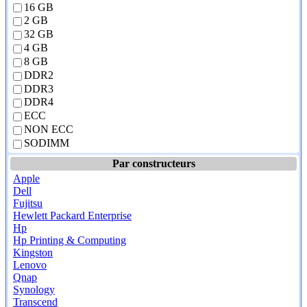
16 GB
2 GB
32 GB
4 GB
8 GB
DDR2
DDR3
DDR4
ECC
NON ECC
SODIMM
Par constructeurs
Apple
Dell
Fujitsu
Hewlett Packard Enterprise
Hp
Hp Printing & Computing
Kingston
Lenovo
Qnap
Synology
Transcend