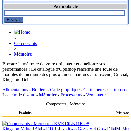
Par mots-clé
>
Composants
>
Mémoire
Boostez la mémoire de votre ordinateur et améliorez ses
performances ! Le catalogue d'Optishop renferme une foule de
modules de mémoire des plus grandes marques : Transcend, Crucial,
Kingston, Dell...
Alimentations
-
Boitiers
-
Carte graphique
-
Carte mère
-
Carte son
-
Lecteur de disque
-
Mémoire
-
Processeurs
-
Ventilateur
Composants - Mémoire
Produits
Prix tvac
Kingston ValueRAM - DDR3L - kit - 8 Go: 2 x 4 Go - DIMM 240