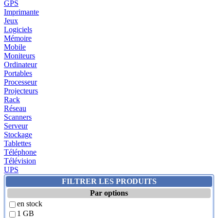
GPS
Imprimante
Jeux
Logiciels
Mémoire
Mobile
Moniteurs
Ordinateur
Portables
Processeur
Projecteurs
Rack
Réseau
Scanners
Serveur
Stockage
Tablettes
Téléphone
Télévision
UPS
FILTRER LES PRODUITS
Par options
en stock
1 GB