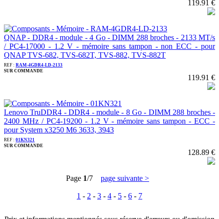
119.91 €
QNAP - DDR4 - module - 4 Go - DIMM 288 broches - 2133 MT/s
/ PC4-17000 - 1.2 V - mémoire sans tampon - non ECC - pour
QNAP TVS-682, TVS-682T, TVS-882, TVS-882T
REF :
RAM-4GDR4-LD-2133
SUR COMMANDE
119.91 €
Lenovo TruDDR4 - DDR4 - module - 8 Go - DIMM 288 broches -
2400 MHz / PC4-19200 - 1.2 V - mémoire sans tampon - ECC -
pour System x3250 M6 3633, 3943
REF :
01KN321
SUR COMMANDE
128.89 €
Page
1
/7
page suivante >
1
-
2
-
3
-
4
-
5
-
6
-
7