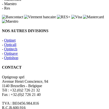
- Maestro
- Res
NOS AUTRES DIVISIONS
-
Optinet
-
Opticall
-
Optitech
-
Optisave
-
Optishop
CONTACT
Optigroup sprl
Avenue Henri Conscience, 94
1140 Bruxelles - Belgique
Tél : +32.(0)2 726 21 32
Fax : +32.(0)2 726 21 40
TVA : BE0456.984.816
R.C.B.600.916