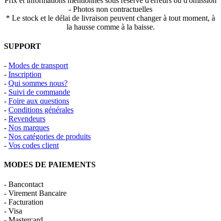
Prix et informations mentionnés sous réserve d'erreurs ou d'omission
- Photos non contractuelles
* Le stock et le délai de livraison peuvent changer à tout moment, à
la hausse comme à la baisse.
SUPPORT
-
Modes de transport
-
Inscription
-
Qui sommes nous?
-
Suivi de commande
-
Foire aux questions
-
Conditions générales
-
Revendeurs
-
Nos marques
-
Nos catégories de produits
-
Vos codes client
MODES DE PAIEMENTS
- Bancontact
- Virement Bancaire
- Facturation
- Visa
- Mastercard