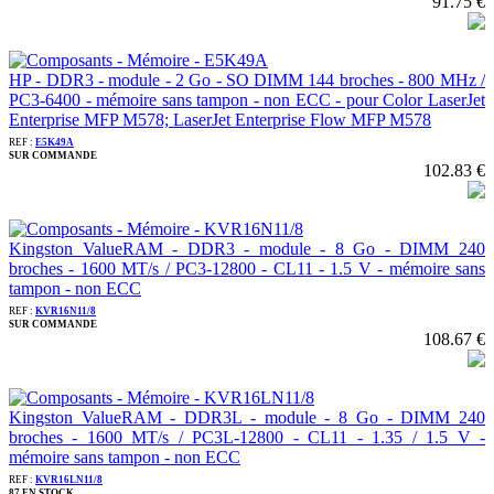
91.75 €
HP - DDR3 - module - 2 Go - SO DIMM 144 broches - 800 MHz /
PC3-6400 - mémoire sans tampon - non ECC - pour Color LaserJet
Enterprise MFP M578; LaserJet Enterprise Flow MFP M578
REF :
E5K49A
SUR COMMANDE
102.83 €
Kingston ValueRAM - DDR3 - module - 8 Go - DIMM 240
broches - 1600 MT/s / PC3-12800 - CL11 - 1.5 V - mémoire sans
tampon - non ECC
REF :
KVR16N11/8
SUR COMMANDE
108.67 €
Kingston ValueRAM - DDR3L - module - 8 Go - DIMM 240
broches - 1600 MT/s / PC3L-12800 - CL11 - 1.35 / 1.5 V -
mémoire sans tampon - non ECC
REF :
KVR16LN11/8
87 EN STOCK