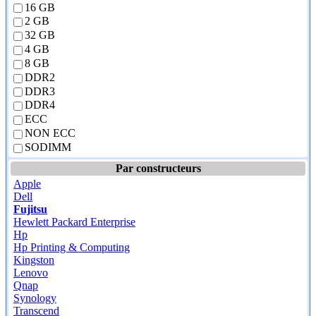
16 GB
2 GB
32 GB
4 GB
8 GB
DDR2
DDR3
DDR4
ECC
NON ECC
SODIMM
Par constructeurs
Apple
Dell
Fujitsu
Hewlett Packard Enterprise
Hp
Hp Printing & Computing
Kingston
Lenovo
Qnap
Synology
Transcend