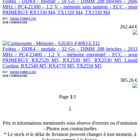
Fujitsu - DDR4 - module - 16 Go - DIMM 288 broches - 2666
MHz / PC4-21300 - 1.2 V - mémoire sans tampon - ECC - pour
PRIMERGY RX1330 M4, TX1320 M4, TX1330 M4
REF :
S26361-F3909-L716
SUR COMMANDE
262.44 €
Fujitsu - DDR4 - module - 32 Go - DIMM 288 broches - 2933
MHz / PC4-23400 - 1.2 V - mémoire enregistré - ECC - pour
PRIMERGY RX2520 M5, RX2530 M5, RX2530 M5 Liquid
Cooling, RX2540 M5, RX4770 M5, TX2550 M5
REF :
S26361-F4083-L332
SUR COMMANDE
385.26 €
Page
1
/1
1
Prix et informations mentionnés sous réserve d'erreurs ou d'omission
- Photos non contractuelles
* Le stock et le délai de livraison peuvent changer à tout moment, à
la hausse comme à la baisse.