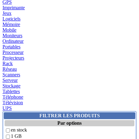
GPS
Imprimante
Jeux
Logiciels
Mémoire
Mobile
Moniteurs
Ordinateur
Portables
Processeur
Projecteurs
Rack
Réseau
Scanners
Serveur
Stockage
Tablettes
Téléphone
Télévision
UPS
FILTRER LES PRODUITS
Par options
en stock
1 GB