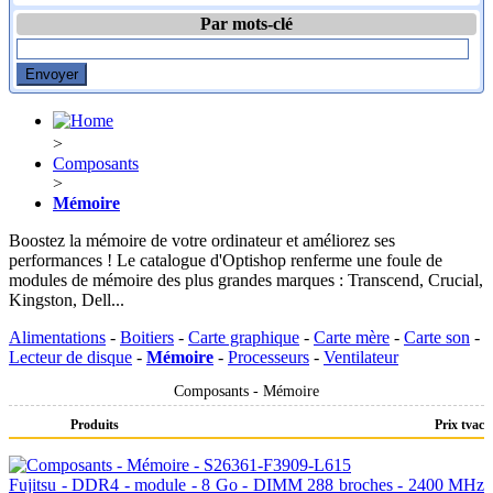
Par mots-clé
>
Composants
>
Mémoire
Boostez la mémoire de votre ordinateur et améliorez ses
performances ! Le catalogue d'Optishop renferme une foule de
modules de mémoire des plus grandes marques : Transcend, Crucial,
Kingston, Dell...
Alimentations
-
Boitiers
-
Carte graphique
-
Carte mère
-
Carte son
-
Lecteur de disque
-
Mémoire
-
Processeurs
-
Ventilateur
Composants - Mémoire
Produits
Prix tvac
Fujitsu - DDR4 - module - 8 Go - DIMM 288 broches - 2400 MHz