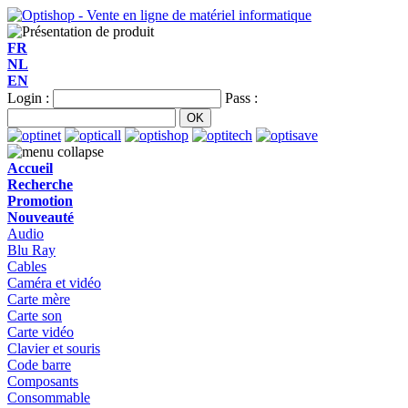
FR
NL
EN
Login :
Pass :
Accueil
Recherche
Promotion
Nouveauté
Audio
Blu Ray
Cables
Caméra et vidéo
Carte mère
Carte son
Carte vidéo
Clavier et souris
Code barre
Composants
Consommable