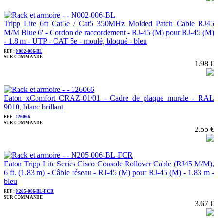
Tripp Lite 6ft Cat5e / Cat5 350MHz Molded Patch Cable RJ45
M/M Blue 6' - Cordon de raccordement - RJ-45 (M) pour RJ-45 (M)
- 1.8 m - UTP - CAT 5e - moulé, bloqué - bleu
REF :
N002-006-BL
SUR COMMANDE
1.98 €
Eaton xComfort CRAZ-01/01 - Cadre de plaque murale - RAL
9010, blanc brillant
REF :
126066
SUR COMMANDE
2.55 €
Eaton Tripp Lite Series Cisco Console Rollover Cable (RJ45 M/M),
6 ft. (1.83 m) - Câble réseau - RJ-45 (M) pour RJ-45 (M) - 1.83 m -
bleu
REF :
N205-006-BL-FCR
SUR COMMANDE
3.67 €