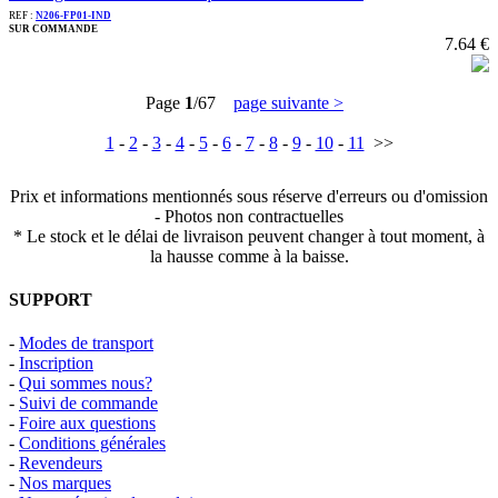
REF :
N206-FP01-IND
SUR COMMANDE
7.64 €
Page
1
/67
page suivante >
1
-
2
-
3
-
4
-
5
-
6
-
7
-
8
-
9
-
10
-
11
>>
Prix et informations mentionnés sous réserve d'erreurs ou d'omission
- Photos non contractuelles
* Le stock et le délai de livraison peuvent changer à tout moment, à
la hausse comme à la baisse.
SUPPORT
-
Modes de transport
-
Inscription
-
Qui sommes nous?
-
Suivi de commande
-
Foire aux questions
-
Conditions générales
-
Revendeurs
-
Nos marques