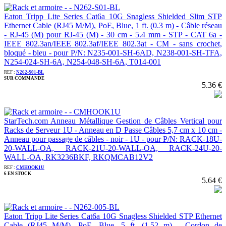
Eaton Tripp Lite Series Cat6a 10G Snagless Shielded Slim STP
Ethernet Cable (RJ45 M/M), PoE, Blue, 1 ft. (0.3 m) - Câble réseau
- RJ-45 (M) pour RJ-45 (M) - 30 cm - 5.4 mm - STP - CAT 6a -
IEEE 802.3an/IEEE 802.3af/IEEE 802.3at - CM - sans crochet,
bloqué - bleu - pour P/N: N235-001-SH-6AD, N238-001-SH-TFA,
N254-024-SH-6A, N254-048-SH-6A, T014-001
REF :
N262-S01-BL
SUR COMMANDE
5.36 €
StarTech.com Anneau Métallique Gestion de Câbles Vertical pour
Racks de Serveur 1U - Anneau en D Passe Câbles 5,7 cm x 10 cm -
Anneau pour passage de câbles - noir - 1U - pour P/N: RACK-18U-
20-WALL-OA, RACK-21U-20-WALL-OA, RACK-24U-20-
WALL-OA, RK3236BKF, RKQMCAB12V2
REF :
CMHOOK1U
6 EN STOCK
5.64 €
Eaton Tripp Lite Series Cat6a 10G Snagless Shielded STP Ethernet
Cable (RJ45 M/M), PoE, Blue, 5 ft. (1.52 m) - Cordon de