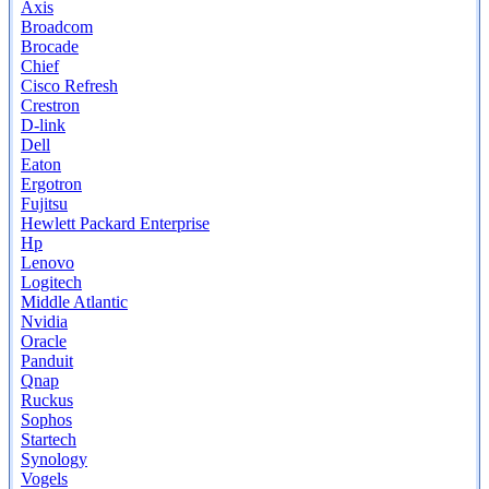
Axis
Broadcom
Brocade
Chief
Cisco Refresh
Crestron
D-link
Dell
Eaton
Ergotron
Fujitsu
Hewlett Packard Enterprise
Hp
Lenovo
Logitech
Middle Atlantic
Nvidia
Oracle
Panduit
Qnap
Ruckus
Sophos
Startech
Synology
Vogels