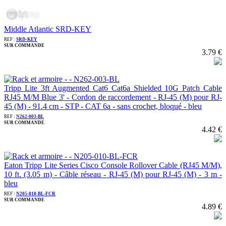
Middle Atlantic SRD-KEY
REF :
SRD-KEY
SUR COMMANDE
3.79 €
Tripp Lite 3ft Augmented Cat6 Cat6a Shielded 10G Patch Cable
RJ45 M/M Blue 3' - Cordon de raccordement - RJ-45 (M) pour RJ-
45 (M) - 91.4 cm - STP - CAT 6a - sans crochet, bloqué - bleu
REF :
N262-003-BL
SUR COMMANDE
4.42 €
Eaton Tripp Lite Series Cisco Console Rollover Cable (RJ45 M/M),
10 ft. (3.05 m) - Câble réseau - RJ-45 (M) pour RJ-45 (M) - 3 m -
bleu
REF :
N205-010-BL-FCR
SUR COMMANDE
4.89 €