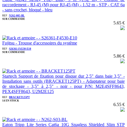
raccordement - RJ-45 (M) pour RJ-45 (M) - 1.52 m - STP - CAT 6a
- sans crochet, bloqué - bleu
REF :
N262-005-BL
SUR COMMANDE
5.65 €
Fujitsu - Trousse d'accessoires du système
REF :
S26361-F4530-E10
SUR COMMANDE
5.86 €
Startech Support de fixation pour disque dur 2,5" dans baie 3,5" -
Installation sans outils (BRACKET125PT) - Adaptateur pour baie
de stockage - 3,5" à 2,5" - noir - pour P/N: M2E4SFF8643,
PEX4SFF8643, U2M2E125
REF :
BRACKET125PT
14 EN STOCK
6.55 €
Eaton Tripp Lite Series Cat6a 10G Snagless Shielded Slim STP