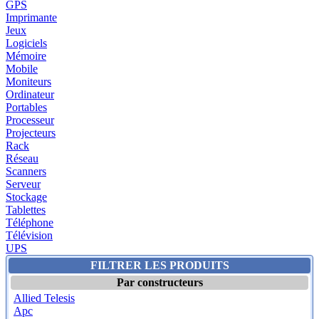
GPS
Imprimante
Jeux
Logiciels
Mémoire
Mobile
Moniteurs
Ordinateur
Portables
Processeur
Projecteurs
Rack
Réseau
Scanners
Serveur
Stockage
Tablettes
Téléphone
Télévision
UPS
FILTRER LES PRODUITS
Par constructeurs
Allied Telesis
Apc