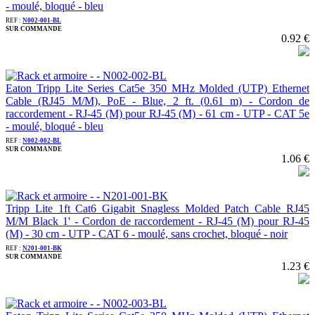
- moulé, bloqué - bleu
REF :
N002-001-BL
SUR COMMANDE
0.92 €
Eaton Tripp Lite Series Cat5e 350 MHz Molded (UTP) Ethernet
Cable (RJ45 M/M), PoE - Blue, 2 ft. (0.61 m) - Cordon de
raccordement - RJ-45 (M) pour RJ-45 (M) - 61 cm - UTP - CAT 5e
- moulé, bloqué - bleu
REF :
N002-002-BL
SUR COMMANDE
1.06 €
Tripp Lite 1ft Cat6 Gigabit Snagless Molded Patch Cable RJ45
M/M Black 1' - Cordon de raccordement - RJ-45 (M) pour RJ-45
(M) - 30 cm - UTP - CAT 6 - moulé, sans crochet, bloqué - noir
REF :
N201-001-BK
SUR COMMANDE
1.23 €