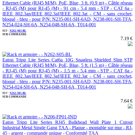
Ethernet Cable (RJ45 M/M), PoE, Blue, 3 ft. (0.9 m) - Câble réseau
- RJ-45 (M) pour RJ-45 (M) - 91 cm - 5.4 mm - STP - CAT 6a -
IEEE 802.3an/IEEE 802.3af/IEEE 802.3at - CM - sans crochet,
bloqué - bleu - pour P/N: N235-001-SH-6AD, N238-001-SH-TFA,
N254-024-SH-6A, N254-048-SH-6A, T014-001
REF :
N262-S03-BL
SUR COMMANDE
7.19 €
Eaton Tripp Lite Series Cat6a 10G Snagless Shielded Slim STP
Ethernet Cable (RJ45 M/M), PoE, Blue, 5 ft. (1.5 m) - Câble réseau
- RJ-45 (M) pour RJ-45 (M) - 1.5 m - 5.4 mm - STP - CAT 6a -
IEEE 802.3an/IEEE 802.3af/IEEE 802.3at - CM - sans crochet,
bloqué - bleu - pour P/N: N235-001-SH-6AD, N238-001-SH-TFA,
N254-024-SH-6A, N254-048-SH-6A, T014-001
REF :
N262-S05-BL
SUR COMMANDE
7.64 €
Eaton Tripp Lite Series RJ45 Bulkhead Wall Plate 1 Cutout
Industrial Metal Single Gang TAA - Plaque - montable sur mur - RJ-
45 - argent - commande unique - Conformité TAA