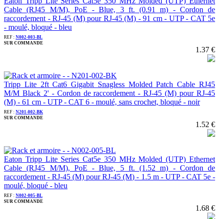
Eaton Tripp Lite Series Cat5e 350 MHz Molded (UTP) Ethernet
Cable (RJ45 M/M), PoE - Blue, 3 ft. (0.91 m) - Cordon de
raccordement - RJ-45 (M) pour RJ-45 (M) - 91 cm - UTP - CAT 5e
- moulé, bloqué - bleu
REF :
N002-003-BL
SUR COMMANDE
1.37 €
Tripp Lite 2ft Cat6 Gigabit Snagless Molded Patch Cable RJ45
M/M Black 2' - Cordon de raccordement - RJ-45 (M) pour RJ-45
(M) - 61 cm - UTP - CAT 6 - moulé, sans crochet, bloqué - noir
REF :
N201-002-BK
SUR COMMANDE
1.52 €
Eaton Tripp Lite Series Cat5e 350 MHz Molded (UTP) Ethernet
Cable (RJ45 M/M), PoE - Blue, 5 ft. (1.52 m) - Cordon de
raccordement - RJ-45 (M) pour RJ-45 (M) - 1.5 m - UTP - CAT 5e -
moulé, bloqué - bleu
REF :
N002-005-BL
SUR COMMANDE
1.68 €