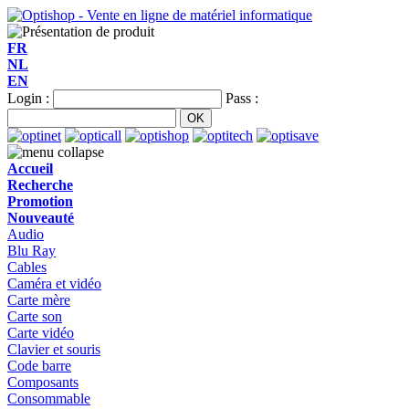
FR
NL
EN
Login :
Pass :
Accueil
Recherche
Promotion
Nouveauté
Audio
Blu Ray
Cables
Caméra et vidéo
Carte mère
Carte son
Carte vidéo
Clavier et souris
Code barre
Composants
Consommable