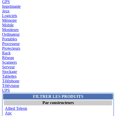
GPS
Imprimante
Jeux
Logiciels
Mémoire
Mobile
Moniteurs
Ordinateur
Portables
Processeur
Projecteurs
Rack
Réseau
Scanners
Serveur
Stockage
Tablettes
Téléphone
Télévision
UPS
FILTRER LES PRODUITS
Par constructeurs
Allied Telesis
Apc