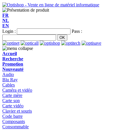
FR
NL
EN
Login :
Pass :
Accueil
Recherche
Promotion
Nouveauté
Audio
Blu Ray
Cables
Caméra et vidéo
Carte mère
Carte son
Carte vidéo
Clavier et souris
Code barre
Composants
Consommable