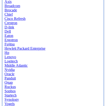
Axis
Broadcom
Brocade
Chief
Cisco Refresh
Crestron
D-link
Dell
Eaton
Ergotron
Fujitsu
Hewlett Packard Enterprise
Hp
Lenovo
Logitech
Middle Atlantic
Nvidia
Oracle
Panduit
Qnap
Ruckus
Sophos
Startech
Synology
Vogels