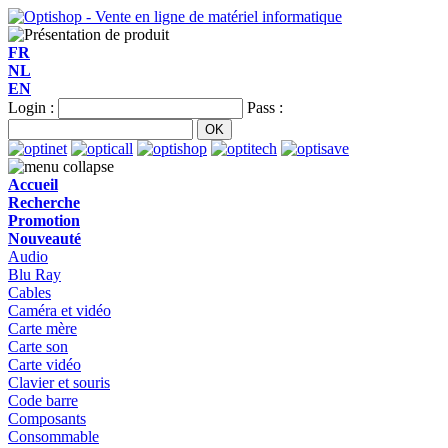
FR
NL
EN
Login :
Pass :
Accueil
Recherche
Promotion
Nouveauté
Audio
Blu Ray
Cables
Caméra et vidéo
Carte mère
Carte son
Carte vidéo
Clavier et souris
Code barre
Composants
Consommable