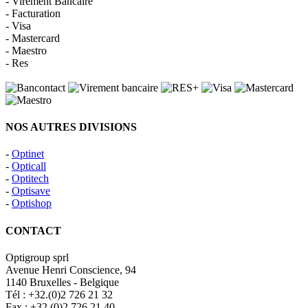
- Virement Bancaire
- Facturation
- Visa
- Mastercard
- Maestro
- Res
NOS AUTRES DIVISIONS
-
Optinet
-
Opticall
-
Optitech
-
Optisave
-
Optishop
CONTACT
Optigroup sprl
Avenue Henri Conscience, 94
1140 Bruxelles - Belgique
Tél : +32.(0)2 726 21 32
Fax : +32.(0)2 726 21 40