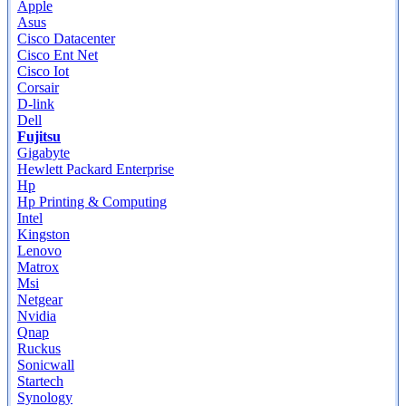
Apple
Asus
Cisco Datacenter
Cisco Ent Net
Cisco Iot
Corsair
D-link
Dell
Fujitsu
Gigabyte
Hewlett Packard Enterprise
Hp
Hp Printing & Computing
Intel
Kingston
Lenovo
Matrox
Msi
Netgear
Nvidia
Qnap
Ruckus
Sonicwall
Startech
Synology