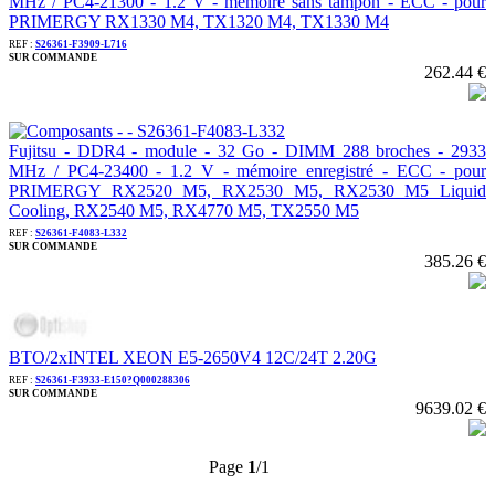
MHz / PC4-21300 - 1.2 V - mémoire sans tampon - ECC - pour
PRIMERGY RX1330 M4, TX1320 M4, TX1330 M4
REF :
S26361-F3909-L716
SUR COMMANDE
262.44 €
Fujitsu - DDR4 - module - 32 Go - DIMM 288 broches - 2933
MHz / PC4-23400 - 1.2 V - mémoire enregistré - ECC - pour
PRIMERGY RX2520 M5, RX2530 M5, RX2530 M5 Liquid
Cooling, RX2540 M5, RX4770 M5, TX2550 M5
REF :
S26361-F4083-L332
SUR COMMANDE
385.26 €
BTO/2xINTEL XEON E5-2650V4 12C/24T 2.20G
REF :
S26361-F3933-E150?Q000288306
SUR COMMANDE
9639.02 €
Page
1
/1