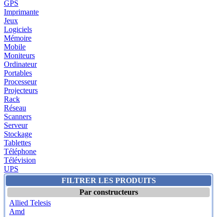
GPS
Imprimante
Jeux
Logiciels
Mémoire
Mobile
Moniteurs
Ordinateur
Portables
Processeur
Projecteurs
Rack
Réseau
Scanners
Serveur
Stockage
Tablettes
Téléphone
Télévision
UPS
FILTRER LES PRODUITS
Par constructeurs
Allied Telesis
Amd