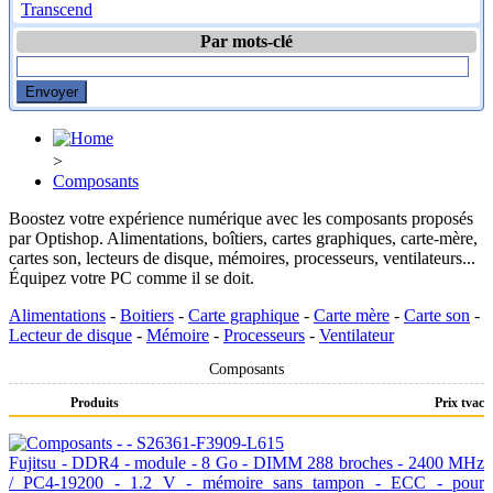
Transcend
Par mots-clé
>
Composants
Boostez votre expérience numérique avec les composants proposés
par Optishop. Alimentations, boîtiers, cartes graphiques, carte-mère,
cartes son, lecteurs de disque, mémoires, processeurs, ventilateurs...
Équipez votre PC comme il se doit.
Alimentations
-
Boitiers
-
Carte graphique
-
Carte mère
-
Carte son
-
Lecteur de disque
-
Mémoire
-
Processeurs
-
Ventilateur
Composants
Produits
Prix tvac
Fujitsu - DDR4 - module - 8 Go - DIMM 288 broches - 2400 MHz
/ PC4-19200 - 1.2 V - mémoire sans tampon - ECC - pour