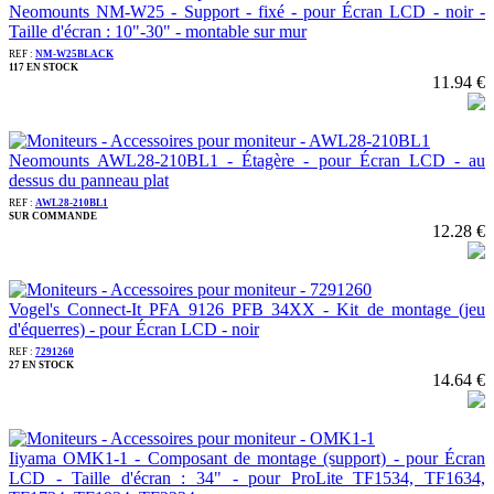
Neomounts NM-W25 - Support - fixé - pour Écran LCD - noir -
Taille d'écran : 10"-30" - montable sur mur
REF :
NM-W25BLACK
117 EN STOCK
11.94 €
Neomounts AWL28-210BL1 - Étagère - pour Écran LCD - au
dessus du panneau plat
REF :
AWL28-210BL1
SUR COMMANDE
12.28 €
Vogel's Connect-It PFA 9126 PFB 34XX - Kit de montage (jeu
d'équerres) - pour Écran LCD - noir
REF :
7291260
27 EN STOCK
14.64 €
Iiyama OMK1-1 - Composant de montage (support) - pour Écran
LCD - Taille d'écran : 34" - pour ProLite TF1534, TF1634,