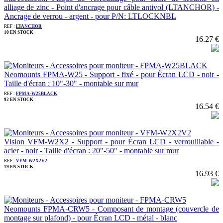
alliage de zinc - Point d'ancrage pour câble antivol (LTANCHOR) -
Ancrage de verrou - argent - pour P/N: LTLOCKNBL
REF :
LTANCHOR
10 EN STOCK
16.27 €
Neomounts FPMA-W25 - Support - fixé - pour Écran LCD - noir -
Taille d'écran : 10"-30" - montable sur mur
REF :
FPMA-W25BLACK
92 EN STOCK
16.54 €
Vision VFM-W2X2 - Support - pour Écran LCD - verrouillable -
acier - noir - Taille d'écran : 20"-50" - montable sur mur
REF :
VFM-W2X2V2
19 EN STOCK
16.93 €
Neomounts FPMA-CRW5 - Composant de montage (couvercle de
montage sur plafond) - pour Écran LCD - métal - blanc