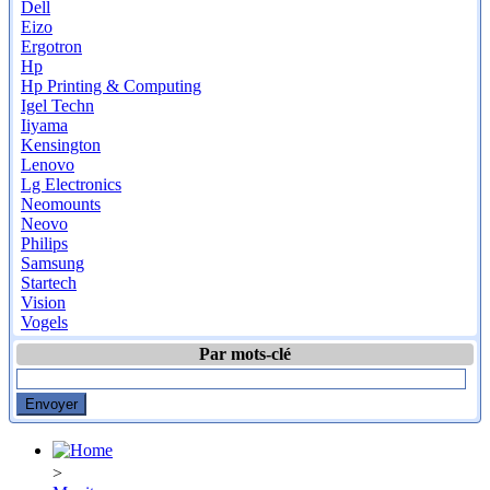
Dell
Eizo
Ergotron
Hp
Hp Printing & Computing
Igel Techn
Iiyama
Kensington
Lenovo
Lg Electronics
Neomounts
Neovo
Philips
Samsung
Startech
Vision
Vogels
Par mots-clé
>