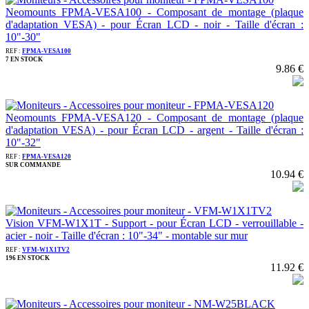
Neomounts FPMA-VESA100 - Composant de montage (plaque
d'adaptation VESA) - pour Écran LCD - noir - Taille d'écran :
10"-30"
REF :
FPMA-VESA100
7 EN STOCK
9.86 €
Neomounts FPMA-VESA120 - Composant de montage (plaque
d'adaptation VESA) - pour Écran LCD - argent - Taille d'écran :
10"-32"
REF :
FPMA-VESA120
SUR COMMANDE
10.94 €
Vision VFM-W1X1T - Support - pour Écran LCD - verrouillable -
acier - noir - Taille d'écran : 10"-34" - montable sur mur
REF :
VFM-W1X1TV2
196 EN STOCK
11.92 €