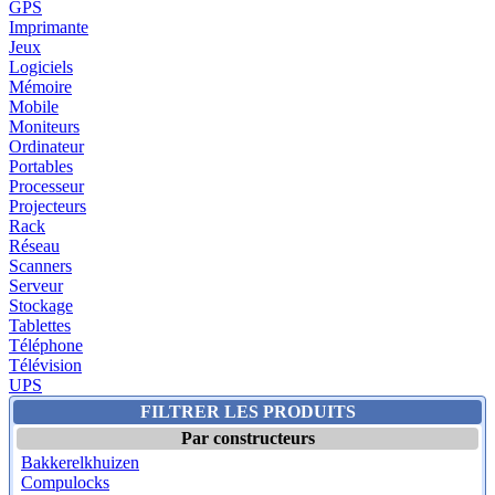
GPS
Imprimante
Jeux
Logiciels
Mémoire
Mobile
Moniteurs
Ordinateur
Portables
Processeur
Projecteurs
Rack
Réseau
Scanners
Serveur
Stockage
Tablettes
Téléphone
Télévision
UPS
FILTRER LES PRODUITS
Par constructeurs
Bakkerelkhuizen
Compulocks