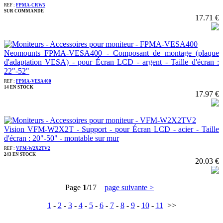
REF :
FPMA-CRW5
SUR COMMANDE
17.71 €
Neomounts FPMA-VESA400 - Composant de montage (plaque
d'adaptation VESA) - pour Écran LCD - argent - Taille d'écran :
22"-52"
REF :
FPMA-VESA400
14 EN STOCK
17.97 €
Vision VFM-W2X2T - Support - pour Écran LCD - acier - Taille
d'écran : 20"-50" - montable sur mur
REF :
VFM-W2X2TV2
243 EN STOCK
20.03 €
Page
1
/17
page suivante >
1
-
2
-
3
-
4
-
5
-
6
-
7
-
8
-
9
-
10
-
11
>>