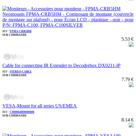
Neomounts FPMA-CRB5HM - Composant de montage (couvercle
de montage sur plafond) - pour Écran LCD - plastique - noir - pour
P/N: FPMA-C100, FPMA-C100SILVER
REF :
FPMA-CRB5HM
SUR COMMANDE
5.53 €
Cable for connecting IR Extender to Decoderbox DX0211-IP
REF :
STEREO-CABLE
SUR COMMANDE
7.79 €
VESA-Mount for all series US/EMEA
REF :
CM0004000000000
SUR COMMANDE
8.14 €