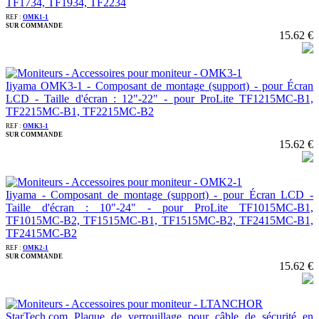
TF1734, TF1934, TF2234
REF :
OMK1-1
SUR COMMANDE
15.62 €
Iiyama OMK3-1 - Composant de montage (support) - pour Écran
LCD - Taille d'écran : 12"-22" - pour ProLite TF1215MC-B1,
TF2215MC-B1, TF2215MC-B2
REF :
OMK3-1
SUR COMMANDE
15.62 €
Iiyama - Composant de montage (support) - pour Écran LCD -
Taille d'écran : 10"-24" - pour ProLite TF1015MC-B1,
TF1015MC-B2, TF1515MC-B1, TF1515MC-B2, TF2415MC-B1,
TF2415MC-B2
REF :
OMK2-1
SUR COMMANDE
15.62 €
StarTech.com Plaque de verrouillage pour câble de sécurité en