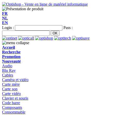
FR
NL
EN
Login :
Pass :
Accueil
Recherche
Promotion
Nouveauté
Audio
Blu Ray
Cables
Caméra et vidéo
Carte mère
Carte son
Carte vidéo
Clavier et souris
Code barre
Composants
Consommable