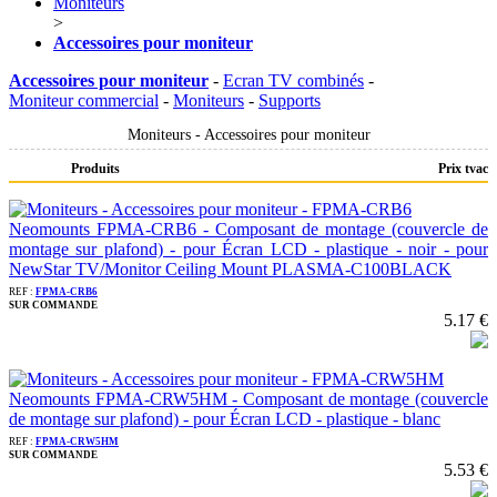
Moniteurs
>
Accessoires pour moniteur
Accessoires pour moniteur
-
Ecran TV combinés
-
Moniteur commercial
-
Moniteurs
-
Supports
Moniteurs - Accessoires pour moniteur
Produits
Prix tvac
Neomounts FPMA-CRB6 - Composant de montage (couvercle de
montage sur plafond) - pour Écran LCD - plastique - noir - pour
NewStar TV/Monitor Ceiling Mount PLASMA-C100BLACK
REF :
FPMA-CRB6
SUR COMMANDE
5.17 €
Neomounts FPMA-CRW5HM - Composant de montage (couvercle
de montage sur plafond) - pour Écran LCD - plastique - blanc
REF :
FPMA-CRW5HM
SUR COMMANDE
5.53 €