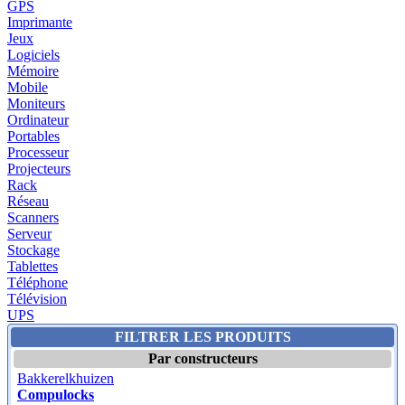
GPS
Imprimante
Jeux
Logiciels
Mémoire
Mobile
Moniteurs
Ordinateur
Portables
Processeur
Projecteurs
Rack
Réseau
Scanners
Serveur
Stockage
Tablettes
Téléphone
Télévision
UPS
FILTRER LES PRODUITS
Par constructeurs
Bakkerelkhuizen
Compulocks