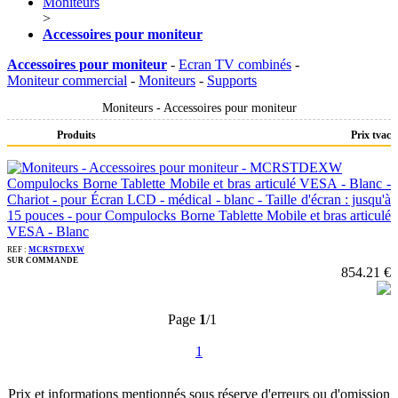
Moniteurs
>
Accessoires pour moniteur
Accessoires pour moniteur
-
Ecran TV combinés
-
Moniteur commercial
-
Moniteurs
-
Supports
Moniteurs - Accessoires pour moniteur
Produits
Prix tvac
Compulocks Borne Tablette Mobile et bras articulé VESA - Blanc -
Chariot - pour Écran LCD - médical - blanc - Taille d'écran : jusqu'à
15 pouces - pour Compulocks Borne Tablette Mobile et bras articulé
VESA - Blanc
REF :
MCRSTDEXW
SUR COMMANDE
854.21 €
Page
1
/1
1
Prix et informations mentionnés sous réserve d'erreurs ou d'omission