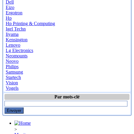
Dell
Eizo
Ergotron
Hp
Hp Printing & Computing
Igel Techn
Iiyama
Kensington
Lenovo
Lg Electronics
Neomounts
Neovo
Philips
Samsung
Startech
Vision
Vogels
Par mots-clé
>