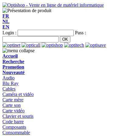
FR
NL
EN
Login :
Pass :
Accueil
Recherche
Promotion
Nouveauté
Audio
Blu Ray
Cables
Caméra et vidéo
Carte mère
Carte son
Carte vidéo
Clavier et souris
Code barre
Composants
Consommable