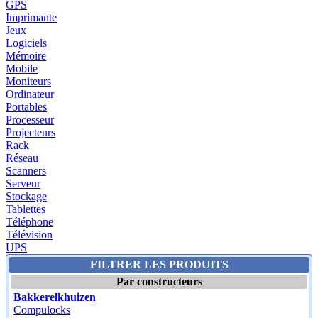
GPS
Imprimante
Jeux
Logiciels
Mémoire
Mobile
Moniteurs
Ordinateur
Portables
Processeur
Projecteurs
Rack
Réseau
Scanners
Serveur
Stockage
Tablettes
Téléphone
Télévision
UPS
FILTRER LES PRODUITS
Par constructeurs
Bakkerelkhuizen
Compulocks