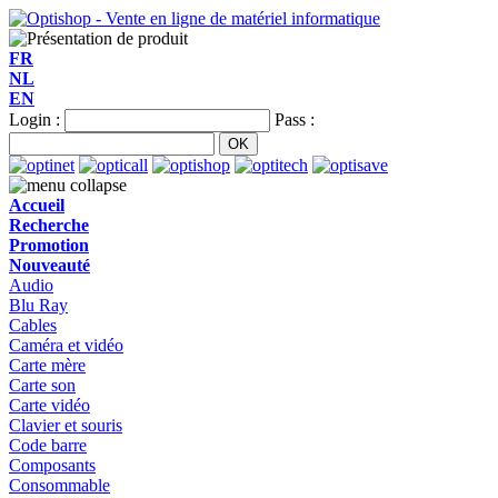
FR
NL
EN
Login :
Pass :
Accueil
Recherche
Promotion
Nouveauté
Audio
Blu Ray
Cables
Caméra et vidéo
Carte mère
Carte son
Carte vidéo
Clavier et souris
Code barre
Composants
Consommable