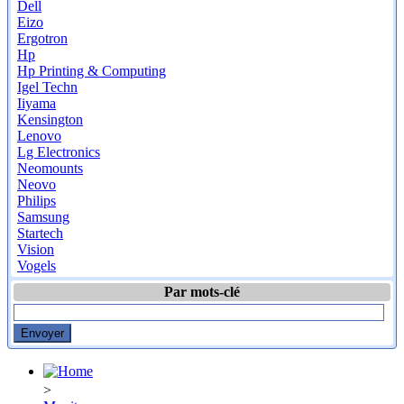
Dell
Eizo
Ergotron
Hp
Hp Printing & Computing
Igel Techn
Iiyama
Kensington
Lenovo
Lg Electronics
Neomounts
Neovo
Philips
Samsung
Startech
Vision
Vogels
Par mots-clé
>