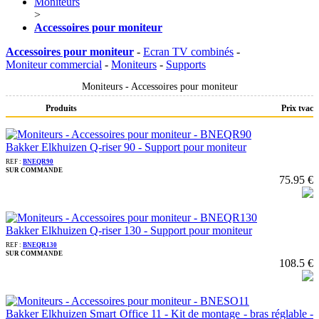
Moniteurs
>
Accessoires pour moniteur
Accessoires pour moniteur
-
Ecran TV combinés
-
Moniteur commercial
-
Moniteurs
-
Supports
Moniteurs - Accessoires pour moniteur
Produits
Prix tvac
Bakker Elkhuizen Q-riser 90 - Support pour moniteur
REF :
BNEQR90
SUR COMMANDE
75.95 €
Bakker Elkhuizen Q-riser 130 - Support pour moniteur
REF :
BNEQR130
SUR COMMANDE
108.5 €
Bakker Elkhuizen Smart Office 11 - Kit de montage - bras réglable -