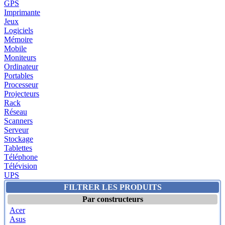
GPS
Imprimante
Jeux
Logiciels
Mémoire
Mobile
Moniteurs
Ordinateur
Portables
Processeur
Projecteurs
Rack
Réseau
Scanners
Serveur
Stockage
Tablettes
Téléphone
Télévision
UPS
FILTRER LES PRODUITS
Par constructeurs
Acer
Asus