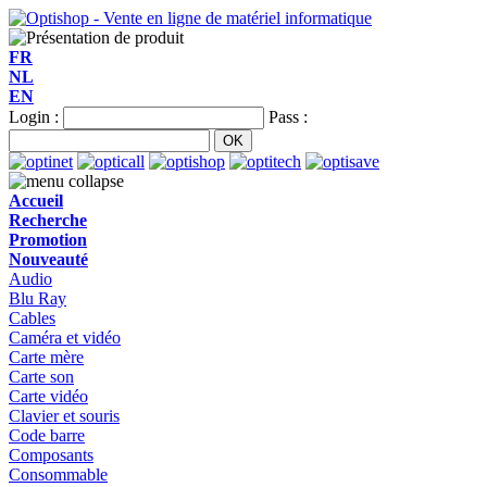
FR
NL
EN
Login :
Pass :
Accueil
Recherche
Promotion
Nouveauté
Audio
Blu Ray
Cables
Caméra et vidéo
Carte mère
Carte son
Carte vidéo
Clavier et souris
Code barre
Composants
Consommable