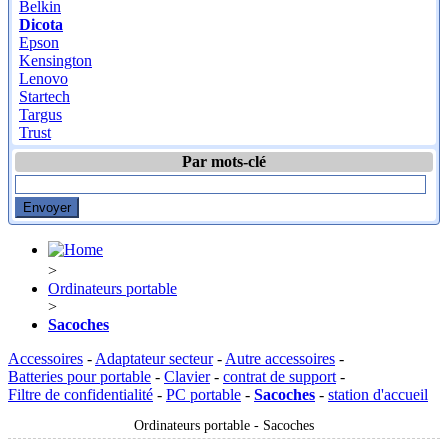
Belkin
Dicota
Epson
Kensington
Lenovo
Startech
Targus
Trust
Par mots-clé
>
Ordinateurs portable
>
Sacoches
Accessoires
-
Adaptateur secteur
-
Autre accessoires
-
Batteries pour portable
-
Clavier
-
contrat de support
-
Filtre de confidentialité
-
PC portable
-
Sacoches
-
station d'accueil
Ordinateurs portable - Sacoches