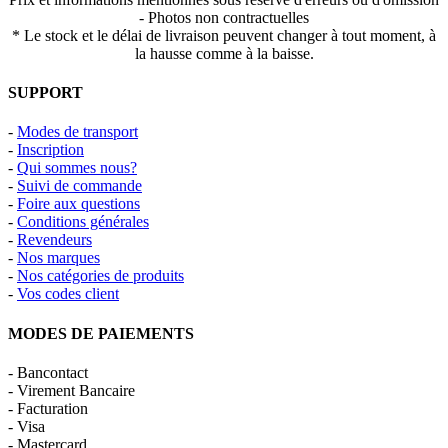
- Photos non contractuelles
* Le stock et le délai de livraison peuvent changer à tout moment, à
la hausse comme à la baisse.
SUPPORT
-
Modes de transport
-
Inscription
-
Qui sommes nous?
-
Suivi de commande
-
Foire aux questions
-
Conditions générales
-
Revendeurs
-
Nos marques
-
Nos catégories de produits
-
Vos codes client
MODES DE PAIEMENTS
- Bancontact
- Virement Bancaire
- Facturation
- Visa
- Mastercard