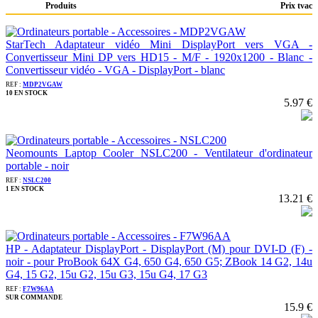
Produits
Prix tvac
StarTech Adaptateur vidéo Mini DisplayPort vers VGA -
Convertisseur Mini DP vers HD15 - M/F - 1920x1200 - Blanc -
Convertisseur vidéo - VGA - DisplayPort - blanc
REF :
MDP2VGAW
10 EN STOCK
5.97 €
Neomounts Laptop Cooler NSLC200 - Ventilateur d'ordinateur
portable - noir
REF :
NSLC200
1 EN STOCK
13.21 €
HP - Adaptateur DisplayPort - DisplayPort (M) pour DVI-D (F) -
noir - pour ProBook 64X G4, 650 G4, 650 G5; ZBook 14 G2, 14u
G4, 15 G2, 15u G2, 15u G3, 15u G4, 17 G3
REF :
F7W96AA
SUR COMMANDE
15.9 €