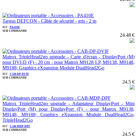
Targus DEFCON - Câble de sécurité - gris - 2 m
REF :
PA410E
SUR COMMANDE
24.48 €
Matrox TripleHead2go upgrade - Carte d'écran - DisplayPort (M)
pour DVI-D (F) - 20 cm - pour Matrox M9128 LP, M9138, M9148,
M9188; Graphics eXpansion Module DualHead2Go
REF :
CAB-DP-DVIF
SUR COMMANDE
24.5 €
Matrox TripleHead2go upgrade - Adaptateur DisplayPort - Mini
DisplayPort (M) pour DisplayPort (F) - pour Matrox M9138,
M9148, M9188; Graphics eXpansion Module DualHead2Go,
TripleHead2Go
REF :
CAB-MDP-DPF
SUR COMMANDE
24.5 €