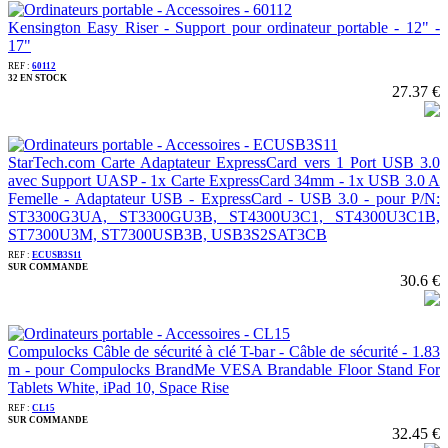
Kensington Easy Riser - Support pour ordinateur portable - 12" -
17"
REF :
60112
32 EN STOCK
27.37 €
StarTech.com Carte Adaptateur ExpressCard vers 1 Port USB 3.0
avec Support UASP - 1x Carte ExpressCard 34mm - 1x USB 3.0 A
Femelle - Adaptateur USB - ExpressCard - USB 3.0 - pour P/N:
ST3300G3UA, ST3300GU3B, ST4300U3C1, ST4300U3C1B,
ST7300U3M, ST7300USB3B, USB3S2SAT3CB
REF :
ECUSB3S11
SUR COMMANDE
30.6 €
Compulocks Câble de sécurité à clé T-bar - Câble de sécurité - 1.83
m - pour Compulocks BrandMe VESA Brandable Floor Stand For
Tablets White, iPad 10, Space Rise
REF :
CL15
SUR COMMANDE
32.45 €