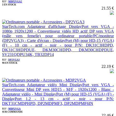
REF :
MDP2VGA2
3 EN STOCK
21.55 €
StarTech.com Adaptateur d'affichage DisplayPort vers VGA -
1080p 1920x1200 - Convertisseur vidéo HD actif DP vers VGA
(mâle vers femelle) pour ordinateur portable/PC/moniteur
(DP2VGA3) - Carte d'écran - DisplayPort (M) pour HD-15 (VGA)
(F) - 10 cm - actif - noir - pour P/N: DK31C3HDPD,
DK31C3HDPDUE, DKM30CHDPD, DKM30CHDPDUE,
SV231QDPU34K, TB32DP14
REF :
DP2VGA3
98 EN STOCK
22.19 €
StarTech.com Adaptateur vidéo Mini DisplayPort vers VGA -
Convertisseur Mini DP vers HD15 - M/F - 1920x1200 - Blanc -
Adaptateur vidéo - Mini DisplayPort (M) pour HD-15 (VGA) (F) -
DisplayPort 1.2 - 13 cm - actif - noir - pour P/N:
DKT31CMDPHPD, DP2MDPMF3, DP2MDPMF6IN
REF :
MDP2VGA
SUR COMMANDE
22.46 €