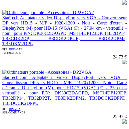
StarTech Adaptateur vidéo DisplayPort vers VGA - Convertisseur
DP vers HD15 - M/F - 1920x1200 - Noir - Carte d'écran -
DisplayPort (M) pour HD-15 (VGA) (F) - 27.94 cm - verrouillé -
noir - pour P/N: DK30C2DAGPD, MST14DP123DP, TB32DP14,
TB3CDK2DP, TB3CDK2DPUE, TB3DK2DPM2,
TB3DKM2DPL
REF :
DP2VGA2
195 EN STOCK
24.73 €
StarTech.com Adaptateur vidéo DisplayPort vers VGA -
Convertisseur DP vers HD15 - M/F - 1920x1200 - Noir - Carte
d'écran - DisplayPort (M) pour HD-15 (VGA) (F) - 25 cm -
verrouillé - pour P/N: DK30C2DAGPD, MST14DP123DP,
TB32DP14, TB32DP2T, TB3DK2DPM2, TB3DOCK2DPPD,
TB3DOCK2DPPU
REF :
DP2VGA
SUR COMMANDE
25.97 €