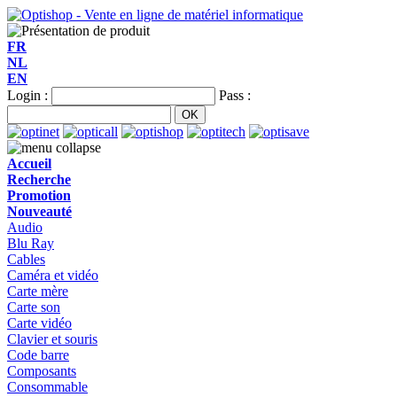
FR
NL
EN
Login :
Pass :
Accueil
Recherche
Promotion
Nouveauté
Audio
Blu Ray
Cables
Caméra et vidéo
Carte mère
Carte son
Carte vidéo
Clavier et souris
Code barre
Composants
Consommable