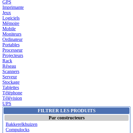
GPS
Imprimante
Jeux
Logiciels
Mémoire
Mobile
Moniteurs
Ordinateur
Portables
Processeur
Projecteurs
Rack
Réseau
Scanners
Serveur
Stockage
Tablettes
Téléphone
Télévision
UPS
FILTRER LES PRODUITS
Par constructeurs
Bakkerelkhuizen
Compulocks