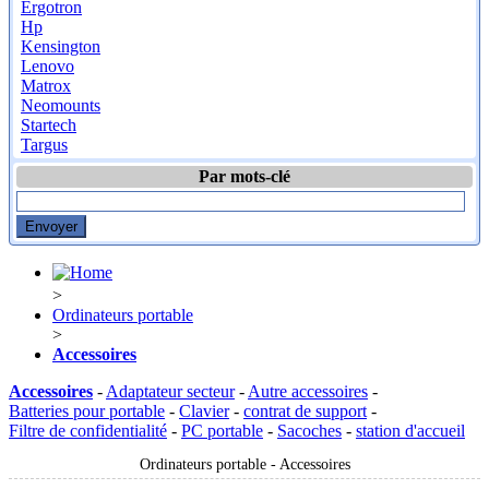
Ergotron
Hp
Kensington
Lenovo
Matrox
Neomounts
Startech
Targus
Par mots-clé
>
Ordinateurs portable
>
Accessoires
Accessoires
-
Adaptateur secteur
-
Autre accessoires
-
Batteries pour portable
-
Clavier
-
contrat de support
-
Filtre de confidentialité
-
PC portable
-
Sacoches
-
station d'accueil
Ordinateurs portable - Accessoires