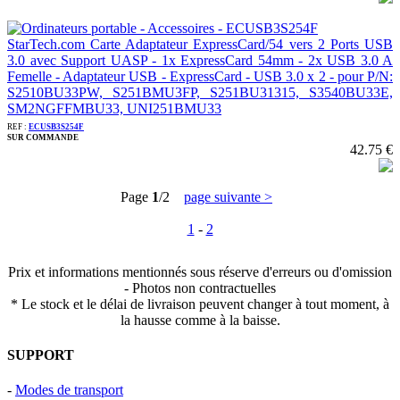
StarTech.com Carte Adaptateur ExpressCard/54 vers 2 Ports USB
3.0 avec Support UASP - 1x ExpressCard 54mm - 2x USB 3.0 A
Femelle - Adaptateur USB - ExpressCard - USB 3.0 x 2 - pour P/N:
S2510BU33PW, S251BMU3FP, S251BU31315, S3540BU33E,
SM2NGFFMBU33, UNI251BMU33
REF :
ECUSB3S254F
SUR COMMANDE
42.75 €
Page
1
/2
page suivante >
1
-
2
Prix et informations mentionnés sous réserve d'erreurs ou d'omission
- Photos non contractuelles
* Le stock et le délai de livraison peuvent changer à tout moment, à
la hausse comme à la baisse.
SUPPORT
-
Modes de transport