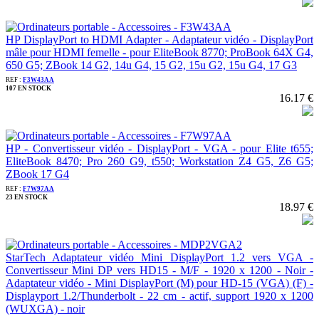
HP DisplayPort to HDMI Adapter - Adaptateur vidéo - DisplayPort
mâle pour HDMI femelle - pour EliteBook 8770; ProBook 64X G4,
650 G5; ZBook 14 G2, 14u G4, 15 G2, 15u G2, 15u G4, 17 G3
REF :
F3W43AA
107 EN STOCK
16.17 €
HP - Convertisseur vidéo - DisplayPort - VGA - pour Elite t655;
EliteBook 8470; Pro 260 G9, t550; Workstation Z4 G5, Z6 G5;
ZBook 17 G4
REF :
F7W97AA
23 EN STOCK
18.97 €
StarTech Adaptateur vidéo Mini DisplayPort 1.2 vers VGA -
Convertisseur Mini DP vers HD15 - M/F - 1920 x 1200 - Noir -
Adaptateur vidéo - Mini DisplayPort (M) pour HD-15 (VGA) (F) -
Displayport 1.2/Thunderbolt - 22 cm - actif, support 1920 x 1200
(WUXGA) - noir