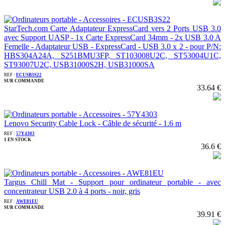
StarTech.com Carte Adaptateur ExpressCard vers 2 Ports USB 3.0
avec Support UASP - 1x Carte ExpressCard 34mm - 2x USB 3.0 A
Femelle - Adaptateur USB - ExpressCard - USB 3.0 x 2 - pour P/N:
HBS304A24A, S251BMU3FP, ST103008U2C, ST53004U1C,
ST93007U2C, USB31000S2H, USB31000SA
REF :
ECUSB3S22
SUR COMMANDE
33.64 €
Lenovo Security Cable Lock - Câble de sécurité - 1.6 m
REF :
57Y4303
1 EN STOCK
36.6 €
Targus Chill Mat - Support pour ordinateur portable - avec
concentrateur USB 2.0 à 4 ports - noir, gris
REF :
AWE81EU
SUR COMMANDE
39.91 €