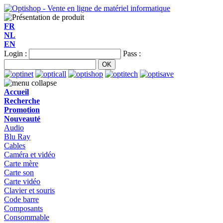
FR
NL
EN
Login :
Pass :
Accueil
Recherche
Promotion
Nouveauté
Audio
Blu Ray
Cables
Caméra et vidéo
Carte mère
Carte son
Carte vidéo
Clavier et souris
Code barre
Composants
Consommable