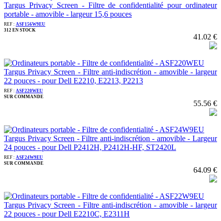
Targus Privacy Screen - Filtre de confidentialité pour ordinateur
portable - amovible - largeur 15,6 pouces
REF :
ASF156W9EU
312 EN STOCK
41.02 €
Targus Privacy Screen - Filtre anti-indiscrétion - amovible - largeur
22 pouces - pour Dell E2210, E2213, P2213
REF :
ASF220WEU
SUR COMMANDE
55.56 €
Targus Privacy Screen - Filtre anti-indiscrétion - amovible - Largeur
24 pouces - pour Dell P2412H, P2412H-HF, ST2420L
REF :
ASF24W9EU
SUR COMMANDE
64.09 €
Targus Privacy Screen - Filtre anti-indiscrétion - amovible - largeur
22 pouces - pour Dell E2210C, E2311H