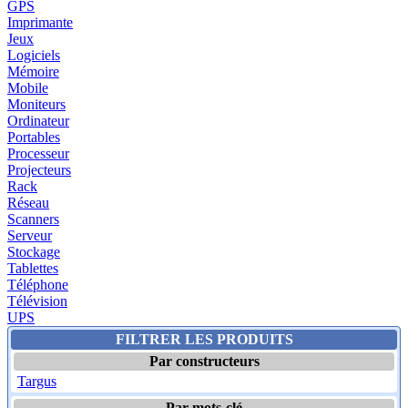
GPS
Imprimante
Jeux
Logiciels
Mémoire
Mobile
Moniteurs
Ordinateur
Portables
Processeur
Projecteurs
Rack
Réseau
Scanners
Serveur
Stockage
Tablettes
Téléphone
Télévision
UPS
FILTRER LES PRODUITS
Par constructeurs
Targus
Par mots-clé