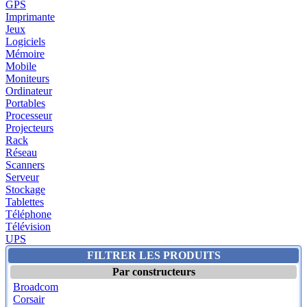
GPS
Imprimante
Jeux
Logiciels
Mémoire
Mobile
Moniteurs
Ordinateur
Portables
Processeur
Projecteurs
Rack
Réseau
Scanners
Serveur
Stockage
Tablettes
Téléphone
Télévision
UPS
FILTRER LES PRODUITS
Par constructeurs
Broadcom
Corsair