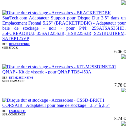
StarTech.com Adaptateur Support pour Disque Dur 3.5" dans un
Emplacement Frontal 5.25" (BRACKETFDBK) - Adaptateur pour
baie de stockage - noir - pour P/N: 25SATSAS35HD,
35FCREADBU3, 35SAT225S3R, HSB225S3R, S251BU31REM,
SATBP125VP
REF :
BRACKETFDBK
6 EN STOCK
6.06 €
QNAP - Kit de visserie - pour QNAP TBS-453A
REF :
KIT-M2SSDINST-01
SUR COMMANDE
7.78 €
CORSAIR - Adaptateur pour baie de stockage - 3,5" à 2,5"
REF :
CSSD-BRKT1
SUR COMMANDE
8.74 €