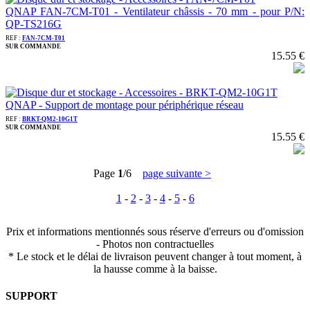
QNAP FAN-7CM-T01 - Ventilateur châssis - 70 mm - pour P/N:
QP-TS216G
REF :
FAN-7CM-T01
SUR COMMANDE
15.55 €
QNAP - Support de montage pour périphérique réseau
REF :
BRKT-QM2-10G1T
SUR COMMANDE
15.55 €
Page
1
/6
page suivante >
1
-
2
-
3
-
4
-
5
-
6
Prix et informations mentionnés sous réserve d'erreurs ou d'omission
- Photos non contractuelles
* Le stock et le délai de livraison peuvent changer à tout moment, à
la hausse comme à la baisse.
SUPPORT