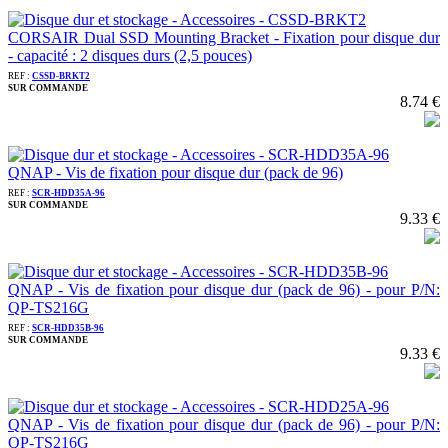
CORSAIR Dual SSD Mounting Bracket - Fixation pour disque dur
- capacité : 2 disques durs (2,5 pouces)
REF :
CSSD-BRKT2
SUR COMMANDE
8.74 €
QNAP - Vis de fixation pour disque dur (pack de 96)
REF :
SCR-HDD35A-96
SUR COMMANDE
9.33 €
QNAP - Vis de fixation pour disque dur (pack de 96) - pour P/N:
QP-TS216G
REF :
SCR-HDD35B-96
SUR COMMANDE
9.33 €
QNAP - Vis de fixation pour disque dur (pack de 96) - pour P/N:
QP-TS216G