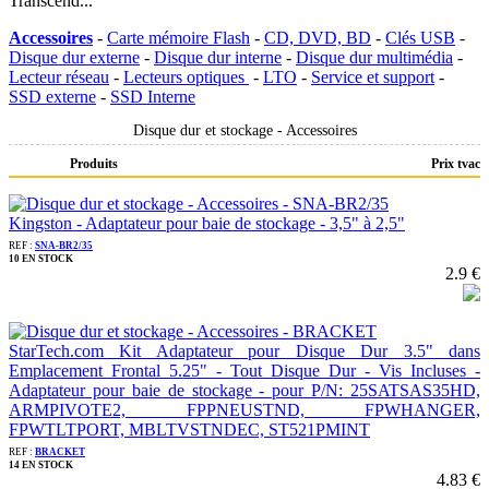
Transcend...
Accessoires
-
Carte mémoire Flash
-
CD, DVD, BD
-
Clés USB
-
Disque dur externe
-
Disque dur interne
-
Disque dur multimédia
-
Lecteur réseau
-
Lecteurs optiques
-
LTO
-
Service et support
-
SSD externe
-
SSD Interne
Disque dur et stockage - Accessoires
Produits
Prix tvac
Kingston - Adaptateur pour baie de stockage - 3,5" à 2,5"
REF :
SNA-BR2/35
10 EN STOCK
2.9 €
StarTech.com Kit Adaptateur pour Disque Dur 3.5" dans
Emplacement Frontal 5.25" - Tout Disque Dur - Vis Incluses -
Adaptateur pour baie de stockage - pour P/N: 25SATSAS35HD,
ARMPIVOTE2, FPPNEUSTND, FPWHANGER,
FPWTLTPORT, MBLTVSTNDEC, ST521PMINT
REF :
BRACKET
14 EN STOCK
4.83 €