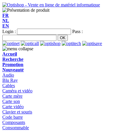
FR
NL
EN
Login :
Pass :
Accueil
Recherche
Promotion
Nouveauté
Audio
Blu Ray
Cables
Caméra et vidéo
Carte mère
Carte son
Carte vidéo
Clavier et souris
Code barre
Composants
Consommable