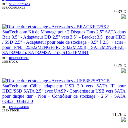
REF :
SCR-HDD25A-96
SUR COMMANDE
9.33 €
StarTech.com Kit de Montage pour 2 Disques Durs 2,5" SATA dans
Baie 3,5" - Adaptateur DD 2,5" vers 3,5" - Bracket 3,5" pour HDD
/ SSD 2,5" - Adaptateur pour baie de stockage - 3,5" à 2,5" - acier -
pour P/N: 25S22M2NGFFR, S322M225R, SAT2M2NGFF25,
SAT32M225, SAT32MSAT257, ST521PMINT
REF :
BRACKET25X2
2 EN STOCK
9.75 €
StarTech.com Câble adaptateur USB 3.0 vers SATA III pour
HDD/SSD SATA 2,5" avec UASP - Convertisseur USB vers SATA
pour disque dur - Noir - Contrôleur de stockage - 2.5" - SATA
6Gb/s - USB 3.0
REF :
USB3S2SAT3CB
20 EN STOCK
11.76 €