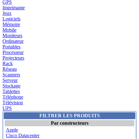
GPS
Imprimante
Jeux
Logiciels
Mémoire
Mobile
Moniteurs
Ordinateur
Portables
Processeur
Projecteurs
Rack
Réseau
Scanners
Serveur
Stockage
Tablettes
Téléphone
Télévision
UPS
FILTRER LES PRODUITS
Par constructeurs
Apple
Cisco Datacenter