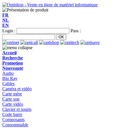
FR
NL
EN
Login :
Pass :
Accueil
Recherche
Promotion
Nouveauté
Audio
Blu Ray
Cables
Caméra et vidéo
Carte mère
Carte son
Carte vidéo
Clavier et souris
Code barre
Composants
Consommable