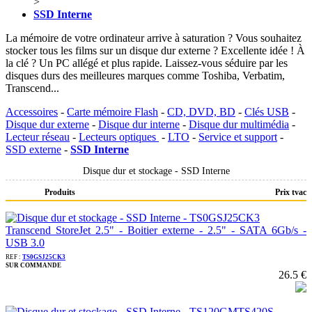
>
SSD Interne
La mémoire de votre ordinateur arrive à saturation ? Vous souhaitez
stocker tous les films sur un disque dur externe ? Excellente idée ! À
la clé ? Un PC allégé et plus rapide. Laissez-vous séduire par les
disques durs des meilleures marques comme Toshiba, Verbatim,
Transcend...
Accessoires
-
Carte mémoire Flash
-
CD, DVD, BD
-
Clés USB
-
Disque dur externe
-
Disque dur interne
-
Disque dur multimédia
-
Lecteur réseau
-
Lecteurs optiques
-
LTO
-
Service et support
-
SSD externe
-
SSD Interne
Disque dur et stockage - SSD Interne
Produits
Prix tvac
Transcend StoreJet 2.5" - Boitier externe - 2.5" - SATA 6Gb/s -
USB 3.0
REF :
TS0GSJ25CK3
SUR COMMANDE
26.5 €