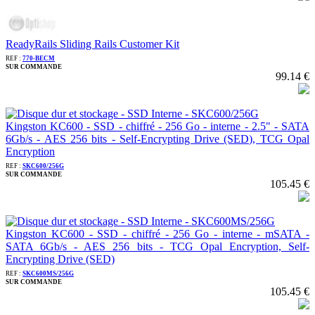
ReadyRails Sliding Rails Customer Kit
REF :
770-BECM
SUR COMMANDE
99.14 €
Kingston KC600 - SSD - chiffré - 256 Go - interne - 2.5" - SATA
6Gb/s - AES 256 bits - Self-Encrypting Drive (SED), TCG Opal
Encryption
REF :
SKC600/256G
SUR COMMANDE
105.45 €
Kingston KC600 - SSD - chiffré - 256 Go - interne - mSATA -
SATA 6Gb/s - AES 256 bits - TCG Opal Encryption, Self-
Encrypting Drive (SED)
REF :
SKC600MS/256G
SUR COMMANDE
105.45 €