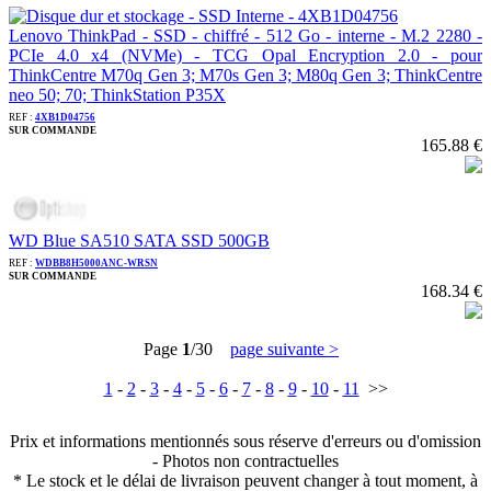
Lenovo ThinkPad - SSD - chiffré - 512 Go - interne - M.2 2280 -
PCIe 4.0 x4 (NVMe) - TCG Opal Encryption 2.0 - pour
ThinkCentre M70q Gen 3; M70s Gen 3; M80q Gen 3; ThinkCentre
neo 50; 70; ThinkStation P35X
REF :
4XB1D04756
SUR COMMANDE
165.88 €
WD Blue SA510 SATA SSD 500GB
REF :
WDBB8H5000ANC-WRSN
SUR COMMANDE
168.34 €
Page
1
/30
page suivante >
1
-
2
-
3
-
4
-
5
-
6
-
7
-
8
-
9
-
10
-
11
>>
Prix et informations mentionnés sous réserve d'erreurs ou d'omission
- Photos non contractuelles
* Le stock et le délai de livraison peuvent changer à tout moment, à