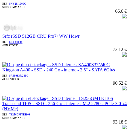
REF :
SNV2S/1000G
SUR COMMANDE
66.6 €
Srfc rSSD 512GB CRU Pro7+WW Hdwr
REF :
8LX-00001
4 EN STOCK
73.12 €
Kingston A400 - SSD - 240 Go - interne - 2.5" - SATA 6Gb/s
REF :
SA400S37/240G
44 EN STOCK
90.52 €
Transcend 110S - SSD - 256 Go - interne - M.2 2280 - PCIe 3.0 x4
(NVMe)
REF :
TS256GMTE110S
SUR COMMANDE
93.18 €