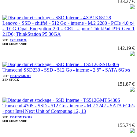
133.27 €
Lenovo - SSD - chiffré - 512 Go - interne - M.2 2280 - PCIe 4.0 x4
- TCG Opal Encryption 2.0 - CRU - pour ThinkPad P16 Gen 1
21D6; ThinkStation P5 30GA
REF :
4XB1K68128
SUR COMMANDE
142.19 €
Transcend SSD230 - SSD - 512 Go - interne - 2.5" - SATA 6Gb/s
REF :
TS512GSSD230S
2 EN STOCK
151.87 €
Transcend 430S - SSD - 512 Go - interne - M.2 2242 - SATA 6Gb/s
- pour Intel Next Unit of Computing 12, 13
REF :
TS512GMTS430S
SUR COMMANDE
155.74 €