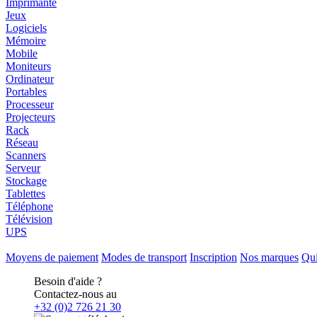
Imprimante
Jeux
Logiciels
Mémoire
Mobile
Moniteurs
Ordinateur
Portables
Processeur
Projecteurs
Rack
Réseau
Scanners
Serveur
Stockage
Tablettes
Téléphone
Télévision
UPS
Moyens de paiement
Modes de transport
Inscription
Nos marques
Qu
Besoin d'aide ?
Contactez-nous au
+32 (0)2 726 21 30