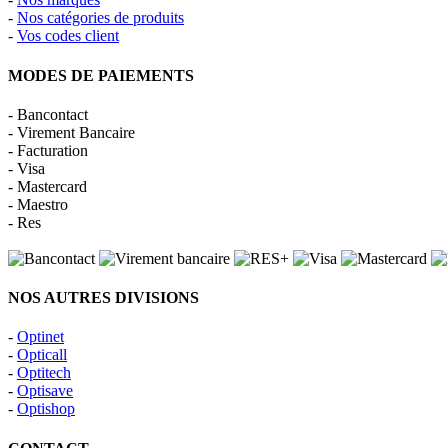
-
Nos catégories de produits
-
Vos codes client
MODES DE PAIEMENTS
- Bancontact
- Virement Bancaire
- Facturation
- Visa
- Mastercard
- Maestro
- Res
NOS AUTRES DIVISIONS
-
Optinet
-
Opticall
-
Optitech
-
Optisave
-
Optishop