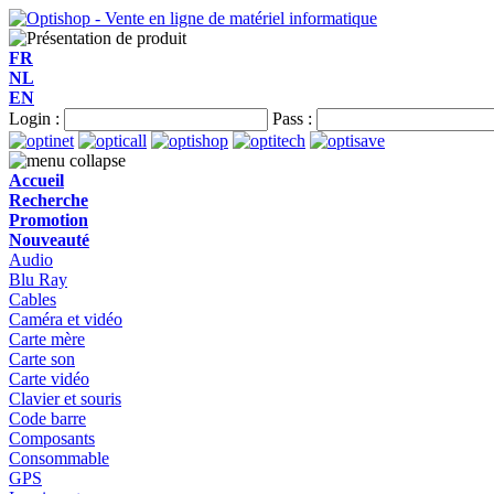
FR
NL
EN
Login :
Pass :
Accueil
Recherche
Promotion
Nouveauté
Audio
Blu Ray
Cables
Caméra et vidéo
Carte mère
Carte son
Carte vidéo
Clavier et souris
Code barre
Composants
Consommable
GPS