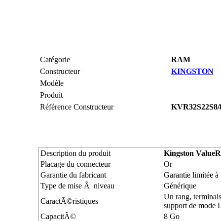
Catégorie
RAM
Constructeur
KINGSTON
Modèle
Produit
Référence Constructeur
KVR32S22S8/
Description du produit
Kingston ValueR
Placage du connecteur
Or
Garantie du fabricant
Garantie limitée à 
Type de mise Ã niveau
Générique
Un rang, terminai
CaractÃ©ristiques
support de mode 
CapacitÃ©
8 Go