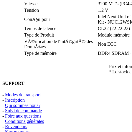
Vitesse
3200 MT/s (PC4-
Tension
1.2 V
Intel Next Unit 
ConÃ§u pour
Kit - NUC12WSK
Temps de latence
CL22 (22-22-22)
Type de Produit
Module mémoire
VÃ©rification de l'IntÃ©gritÃ© des
Non ECC
DonnÃ©es
Type de mémoire
DDR4 SDRAM - 
Prix et info
* Le stock e
SUPPORT
-
Modes de transport
-
Inscription
-
Qui sommes nous?
-
Suivi de commande
-
Foire aux questions
-
Conditions générales
-
Revendeurs
-
Nos marques