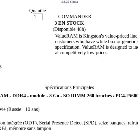
118.25 € htva
Quantité
COMMANDER
3 EN STOCK
(Disponible 48h)
ValueRAM is Kingston's value-priced line 
customers who have white box or generic
specification. ValueRAM is designed to indu
at competitively low prices.
8
Spécifications Principales
AM - DDR4 - module - 8 Go - SO DIMM 260 broches / PC4-25600
vie (Russie - 10 ans)
son intégrée (ODT), Serial Presence Detect (SPD), seize banques, rafr
DBI, mémoire sans tampon