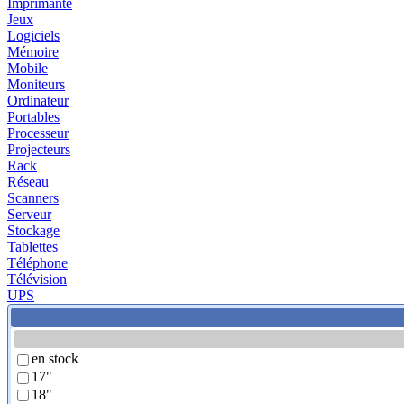
Imprimante
Jeux
Logiciels
Mémoire
Mobile
Moniteurs
Ordinateur
Portables
Processeur
Projecteurs
Rack
Réseau
Scanners
Serveur
Stockage
Tablettes
Téléphone
Télévision
UPS
en stock
17"
18"