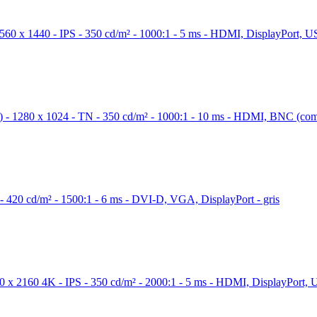
 x 1440 - IPS - 350 cd/m² - 1000:1 - 5 ms - HDMI, DisplayPort, USB
 1280 x 1024 - TN - 350 cd/m² - 1000:1 - 10 ms - HDMI, BNC (composi
 420 cd/m² - 1500:1 - 6 ms - DVI-D, VGA, DisplayPort - gris
 2160 4K - IPS - 350 cd/m² - 2000:1 - 5 ms - HDMI, DisplayPort, US