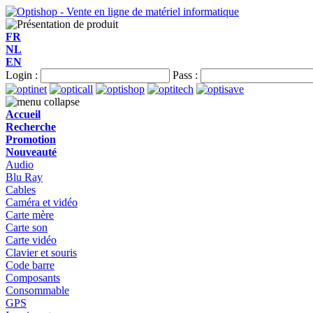
FR
NL
EN
Login :
Pass :
Accueil
Recherche
Promotion
Nouveauté
Audio
Blu Ray
Cables
Caméra et vidéo
Carte mère
Carte son
Carte vidéo
Clavier et souris
Code barre
Composants
Consommable
GPS