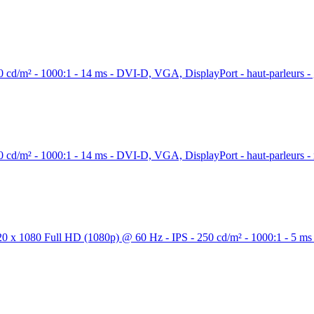
cd/m² - 1000:1 - 14 ms - DVI-D, VGA, DisplayPort - haut-parleurs - 
cd/m² - 1000:1 - 14 ms - DVI-D, VGA, DisplayPort - haut-parleurs - 
0 x 1080 Full HD (1080p) @ 60 Hz - IPS - 250 cd/m² - 1000:1 - 5 ms 