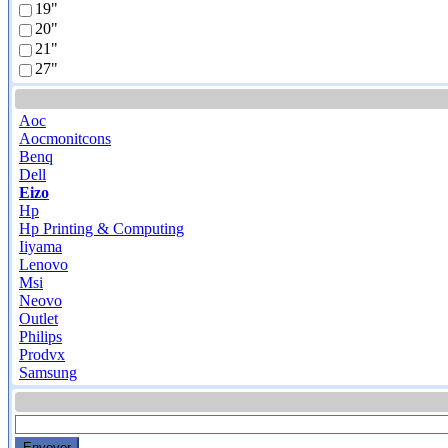
19"
20"
21"
27"
Aoc
Aocmonitcons
Benq
Dell
Eizo
Hp
Hp Printing & Computing
Iiyama
Lenovo
Msi
Neovo
Outlet
Philips
Prodvx
Samsung