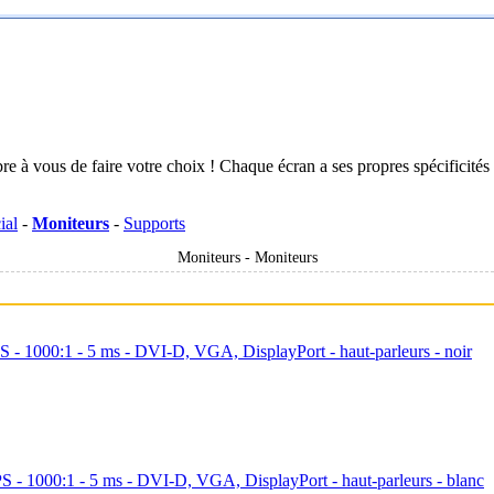
vous de faire votre choix ! Chaque écran a ses propres spécificités et v
ial
-
Moniteurs
-
Supports
Moniteurs - Moniteurs
- 1000:1 - 5 ms - DVI-D, VGA, DisplayPort - haut-parleurs - noir
- 1000:1 - 5 ms - DVI-D, VGA, DisplayPort - haut-parleurs - blanc