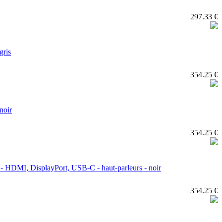
297.33 €
gris
354.25 €
noir
354.25 €
- HDMI, DisplayPort, USB-C - haut-parleurs - noir
354.25 €