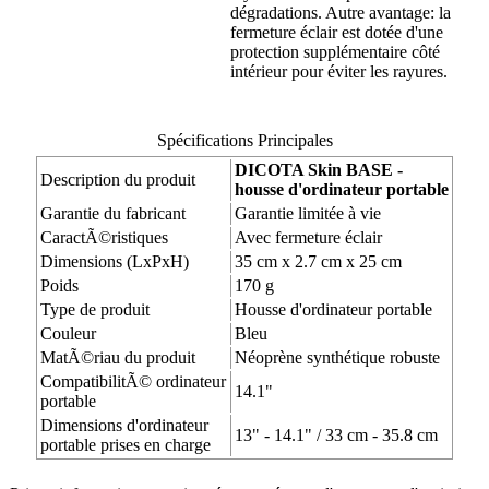
dégradations. Autre avantage: la
fermeture éclair est dotée d'une
protection supplémentaire côté
intérieur pour éviter les rayures.
Spécifications Principales
DICOTA Skin BASE -
Description du produit
housse d'ordinateur portable
Garantie du fabricant
Garantie limitée à vie
CaractÃ©ristiques
Avec fermeture éclair
Dimensions (LxPxH)
35 cm x 2.7 cm x 25 cm
Poids
170 g
Type de produit
Housse d'ordinateur portable
Couleur
Bleu
MatÃ©riau du produit
Néoprène synthétique robuste
CompatibilitÃ© ordinateur
14.1"
portable
Dimensions d'ordinateur
13" - 14.1" / 33 cm - 35.8 cm
portable prises en charge