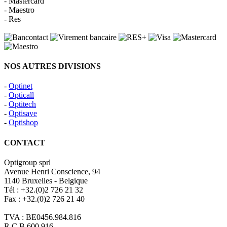
- Mastercard
- Maestro
- Res
NOS AUTRES DIVISIONS
-
Optinet
-
Opticall
-
Optitech
-
Optisave
-
Optishop
CONTACT
Optigroup sprl
Avenue Henri Conscience, 94
1140 Bruxelles - Belgique
Tél : +32.(0)2 726 21 32
Fax : +32.(0)2 726 21 40
TVA : BE0456.984.816
R.C.B.600.916