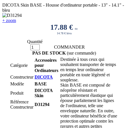
DICOTA Skin BASE - Housse d'ordinateur portable - 13" - 14.1" -
bleu
+ zoom
17.88
€
ttc
14.78 € htva
Quantité
COMMANDER
PAS DE STOCK
(sur commande)
Destinée à tous ceux qui
Accessoires
souhaitent transporter de temps
Catégorie
pour
en temps leur ordinateur
Ordinateurs
portable en toute légèreté et
Constructeur
DICOTA
souplesse.
Modèle
BASE
Skin BASE est composé de
néoprène résistant et
DICOTA
Produit
particulièrement élastique qui
Skin
épouse parfaitement les lignes
Référence
D31294
de l'ordinateur, telle une
Constructeur
enveloppe naturelle. En outre,
votre ordinateur bénéficie d'une
protection optimale contre les
rayures et autres petites