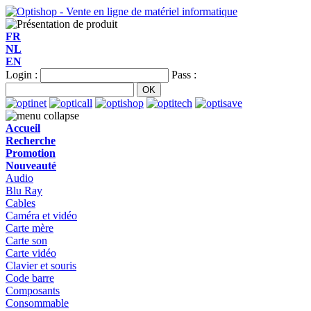
FR
NL
EN
Login :
Pass :
Accueil
Recherche
Promotion
Nouveauté
Audio
Blu Ray
Cables
Caméra et vidéo
Carte mère
Carte son
Carte vidéo
Clavier et souris
Code barre
Composants
Consommable