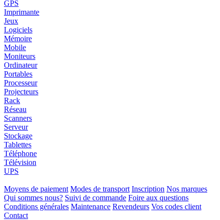
GPS
Imprimante
Jeux
Logiciels
Mémoire
Mobile
Moniteurs
Ordinateur
Portables
Processeur
Projecteurs
Rack
Réseau
Scanners
Serveur
Stockage
Tablettes
Téléphone
Télévision
UPS
Moyens de paiement
Modes de transport
Inscription
Nos marques
Qui sommes nous?
Suivi de commande
Foire aux questions
Conditions générales
Maintenance
Revendeurs
Vos codes client
Contact