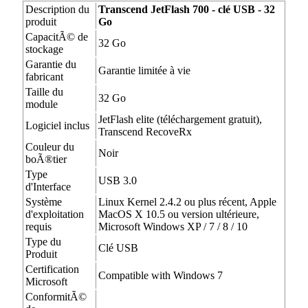
Description du
Transcend JetFlash 700 - clé USB - 32
produit
Go
CapacitÃ© de
32 Go
stockage
Garantie du
Garantie limitée à vie
fabricant
Taille du
32 Go
module
JetFlash elite (téléchargement gratuit),
Logiciel inclus
Transcend RecoveRx
Couleur du
Noir
boÃ®tier
Type
USB 3.0
d'Interface
Système
Linux Kernel 2.4.2 ou plus récent, Apple
d'exploitation
MacOS X 10.5 ou version ultérieure,
requis
Microsoft Windows XP / 7 / 8 / 10
Type du
Clé USB
Produit
Certification
Compatible with Windows 7
Microsoft
ConformitÃ©