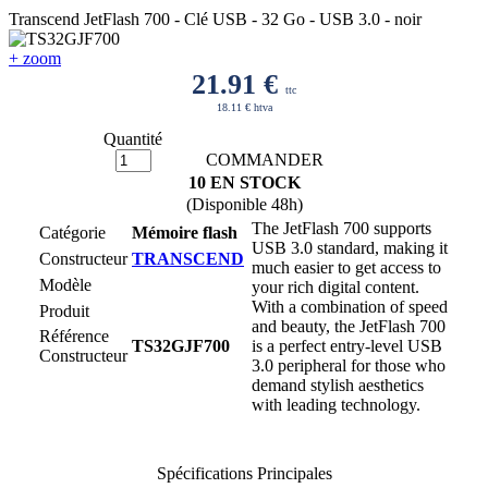
Transcend JetFlash 700 - Clé USB - 32 Go - USB 3.0 - noir
+ zoom
21.91
€
ttc
18.11 € htva
Quantité
COMMANDER
10 EN STOCK
(Disponible 48h)
The JetFlash 700 supports
Catégorie
Mémoire flash
USB 3.0 standard, making it
Constructeur
TRANSCEND
much easier to get access to
Modèle
your rich digital content.
With a combination of speed
Produit
and beauty, the JetFlash 700
Référence
TS32GJF700
is a perfect entry-level USB
Constructeur
3.0 peripheral for those who
demand stylish aesthetics
with leading technology.
Spécifications Principales