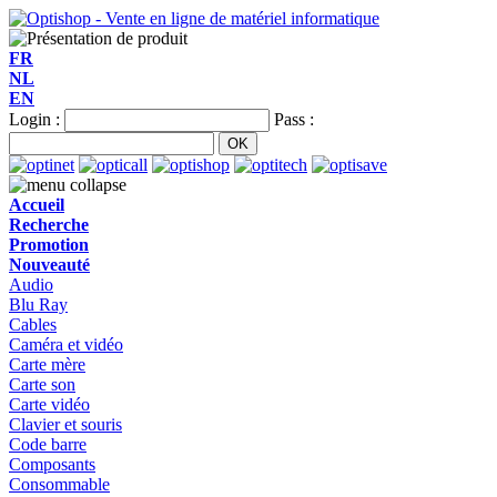
FR
NL
EN
Login :
Pass :
Accueil
Recherche
Promotion
Nouveauté
Audio
Blu Ray
Cables
Caméra et vidéo
Carte mère
Carte son
Carte vidéo
Clavier et souris
Code barre
Composants
Consommable