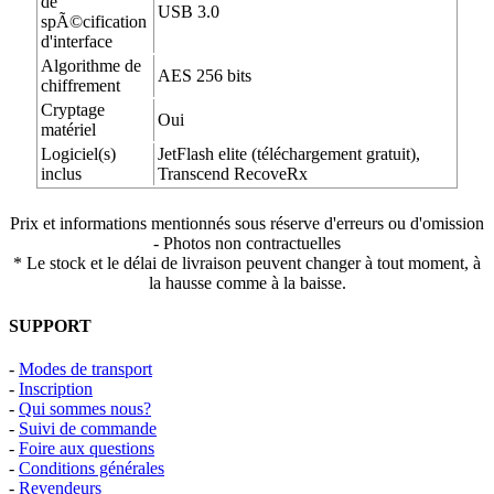
de
USB 3.0
spÃ©cification
d'interface
Algorithme de
AES 256 bits
chiffrement
Cryptage
Oui
matériel
Logiciel(s)
JetFlash elite (téléchargement gratuit),
inclus
Transcend RecoveRx
Prix et informations mentionnés sous réserve d'erreurs ou d'omission
- Photos non contractuelles
* Le stock et le délai de livraison peuvent changer à tout moment, à
la hausse comme à la baisse.
SUPPORT
-
Modes de transport
-
Inscription
-
Qui sommes nous?
-
Suivi de commande
-
Foire aux questions
-
Conditions générales
-
Revendeurs