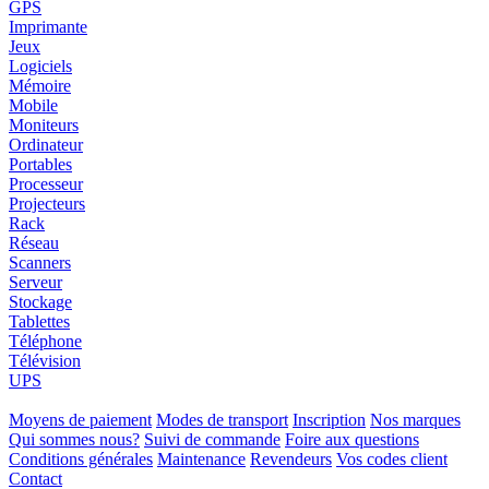
GPS
Imprimante
Jeux
Logiciels
Mémoire
Mobile
Moniteurs
Ordinateur
Portables
Processeur
Projecteurs
Rack
Réseau
Scanners
Serveur
Stockage
Tablettes
Téléphone
Télévision
UPS
Moyens de paiement
Modes de transport
Inscription
Nos marques
Qui sommes nous?
Suivi de commande
Foire aux questions
Conditions générales
Maintenance
Revendeurs
Vos codes client
Contact