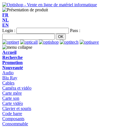
FR
NL
EN
Login :
Pass :
Accueil
Recherche
Promotion
Nouveauté
Audio
Blu Ray
Cables
Caméra et vidéo
Carte mère
Carte son
Carte vidéo
Clavier et souris
Code barre
Composants
Consommable