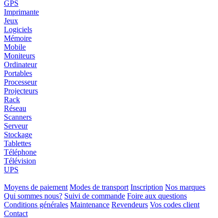
GPS
Imprimante
Jeux
Logiciels
Mémoire
Mobile
Moniteurs
Ordinateur
Portables
Processeur
Projecteurs
Rack
Réseau
Scanners
Serveur
Stockage
Tablettes
Téléphone
Télévision
UPS
Moyens de paiement
Modes de transport
Inscription
Nos marques
Qui sommes nous?
Suivi de commande
Foire aux questions
Conditions générales
Maintenance
Revendeurs
Vos codes client
Contact