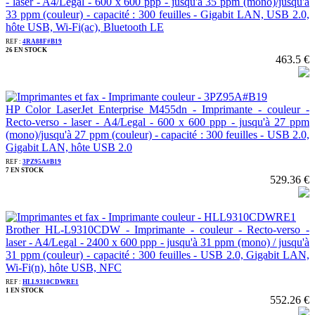
- laser - A4/Legal - 600 x 600 ppp - jusqu'à 35 ppm (mono)/jusqu'à
33 ppm (couleur) - capacité : 300 feuilles - Gigabit LAN, USB 2.0,
hôte USB, Wi-Fi(ac), Bluetooth LE
REF :
4RA88F#B19
26 EN STOCK
463.5 €
HP Color LaserJet Enterprise M455dn - Imprimante - couleur -
Recto-verso - laser - A4/Legal - 600 x 600 ppp - jusqu'à 27 ppm
(mono)/jusqu'à 27 ppm (couleur) - capacité : 300 feuilles - USB 2.0,
Gigabit LAN, hôte USB 2.0
REF :
3PZ95A#B19
7 EN STOCK
529.36 €
Brother HL-L9310CDW - Imprimante - couleur - Recto-verso -
laser - A4/Legal - 2400 x 600 ppp - jusqu'à 31 ppm (mono) / jusqu'à
31 ppm (couleur) - capacité : 300 feuilles - USB 2.0, Gigabit LAN,
Wi-Fi(n), hôte USB, NFC
REF :
HLL9310CDWRE1
1 EN STOCK
552.26 €