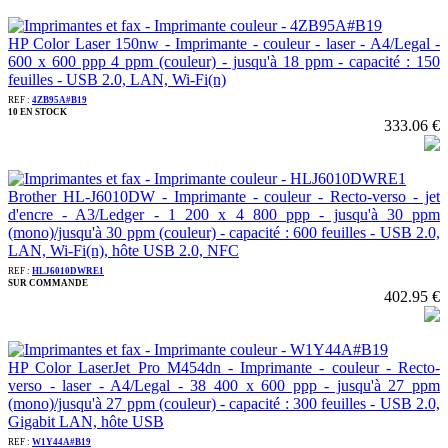
HP Color Laser 150nw - Imprimante - couleur - laser - A4/Legal -
600 x 600 ppp 4 ppm (couleur) - jusqu'à 18 ppm - capacité : 150
feuilles - USB 2.0, LAN, Wi-Fi(n)
REF :
4ZB95A#B19
10 EN STOCK
333.06 €
Brother HL-J6010DW - Imprimante - couleur - Recto-verso - jet
d'encre - A3/Ledger - 1 200 x 4 800 ppp - jusqu'à 30 ppm
(mono)/jusqu'à 30 ppm (couleur) - capacité : 600 feuilles - USB 2.0,
LAN, Wi-Fi(n), hôte USB 2.0, NFC
REF :
HLJ6010DWRE1
SUR COMMANDE
402.95 €
HP Color LaserJet Pro M454dn - Imprimante - couleur - Recto-
verso - laser - A4/Legal - 38 400 x 600 ppp - jusqu'à 27 ppm
(mono)/jusqu'à 27 ppm (couleur) - capacité : 300 feuilles - USB 2.0,
Gigabit LAN, hôte USB
REF :
W1Y44A#B19