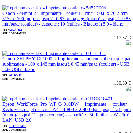
Canon Zoemini 2 - Imprimante - couleur - zinc - 50.8 x 76.2 mm -
313 x 500 ppp - jusqu'à 0.83 min/page (mono) / jusqu'à 0.83
min/page (couleur) - capacité : 10 feuilles - Bluetooth 5.0 - blanc
REF :
5452C004
SUR COMMANDE
117.32 €
Canon SELPHY CP1000 - Imprimante - couleur - thermique par
sublimation - 100 x 148 mm jusqu'à 0.45 min/page (couleur) - USB,
hôte USB - blanc
REF :
0011C012
SUR COMMANDE
130.39 €
Epson WorkForce Pro WF-C4310DW - Imprimante - couleur -
Recto-verso - jet d'encre - A4 - 4 800 x 2 400 dpi - jusqu'à 21 ppm
(mono)/jusqu'à 11 ppm (couleur) - capacité : 250 feuilles - Wi-Fi(n),
LAN, USB 2.0
REF :
C11CK18401
SUR COMMANDE