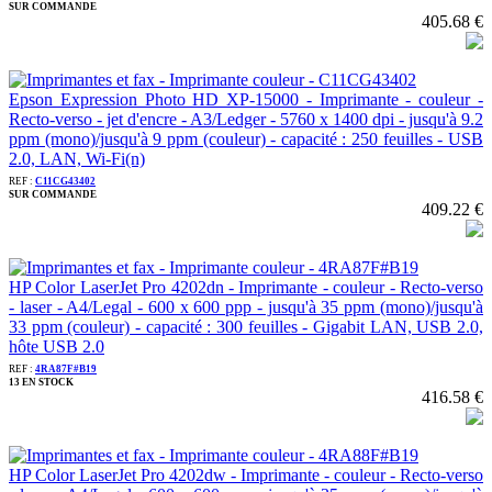
SUR COMMANDE
405.68 €
Epson Expression Photo HD XP-15000 - Imprimante - couleur -
Recto-verso - jet d'encre - A3/Ledger - 5760 x 1400 dpi - jusqu'à 9.2
ppm (mono)/jusqu'à 9 ppm (couleur) - capacité : 250 feuilles - USB
2.0, LAN, Wi-Fi(n)
REF :
C11CG43402
SUR COMMANDE
409.22 €
HP Color LaserJet Pro 4202dn - Imprimante - couleur - Recto-verso
- laser - A4/Legal - 600 x 600 ppp - jusqu'à 35 ppm (mono)/jusqu'à
33 ppm (couleur) - capacité : 300 feuilles - Gigabit LAN, USB 2.0,
hôte USB 2.0
REF :
4RA87F#B19
13 EN STOCK
416.58 €
HP Color LaserJet Pro 4202dw - Imprimante - couleur - Recto-verso