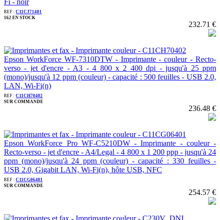
Fi - noir
REF :
C11CJ71401
162 EN STOCK
232.71 €
Epson WorkForce WF-7310DTW - Imprimante - couleur - Recto-
verso - jet d'encre - A3 - 4 800 x 2 400 dpi - jusqu'à 25 ppm
(mono)/jusqu'à 12 ppm (couleur) - capacité : 500 feuilles - USB 2.0,
LAN, Wi-Fi(n)
REF :
C11CH70402
SUR COMMANDE
236.48 €
Epson WorkForce Pro WF-C5210DW - Imprimante - couleur -
Recto-verso - jet d'encre - A4/Legal - 4 800 x 1 200 ppp - jusqu'à 24
ppm (mono)/jusqu'à 24 ppm (couleur) - capacité : 330 feuilles -
USB 2.0, Gigabit LAN, Wi-Fi(n), hôte USB, NFC
REF :
C11CG06401
SUR COMMANDE
254.57 €