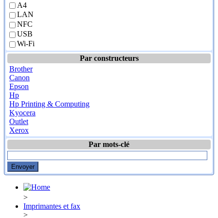
A4
LAN
NFC
USB
Wi-Fi
Par constructeurs
Brother
Canon
Epson
Hp
Hp Printing & Computing
Kyocera
Outlet
Xerox
Par mots-clé
>
Imprimantes et fax
>