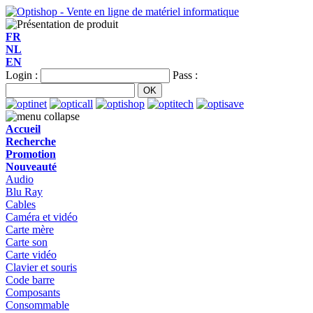
FR
NL
EN
Login :
Pass :
Accueil
Recherche
Promotion
Nouveauté
Audio
Blu Ray
Cables
Caméra et vidéo
Carte mère
Carte son
Carte vidéo
Clavier et souris
Code barre
Composants
Consommable