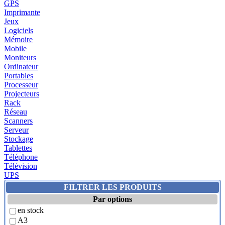
GPS
Imprimante
Jeux
Logiciels
Mémoire
Mobile
Moniteurs
Ordinateur
Portables
Processeur
Projecteurs
Rack
Réseau
Scanners
Serveur
Stockage
Tablettes
Téléphone
Télévision
UPS
FILTRER LES PRODUITS
Par options
en stock
A3