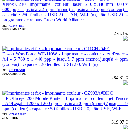
Xerox C230 - Imprimante - couleur - laser - 216 x 340 mm - 600 x
600 ppp - jusqu'à 22 ppm (mono) / jusqu'à 22 ppm (couleur) -
capacité : 250 feuilles - USB 2.0, LAN, Wi-Fi(n), hôte USB 2.0 -
programme de retours Green World Alliance
REF :
C230V_DNI
SUR COMMANDE
278.3 €
Epson WorkForce WF-110W - Imprimante - couleur - jet d'encre -
A4 - 5 760 x 1 440 ppp - jusqu'à 7 ppm (mono)/jusqu'à 4 ppm
(couleur) - capacité : 20 feuilles - USB 2.0, Wi-Fi(n)
REF :
C11CH25401
SUR COMMANDE
284.31 €
HP Officejet 200 Mobile Printer - Imprimante - couleur - jet d'encre
- A4/Legal - 1200 x 1200 ppp - jusqu'à 20 ppm (mono) / jusqu'à 19
ppm (couleur) - capacité : 50 feuilles - USB 2.0, hôte USB, Wi-Fi
REF :
CZ993A#BHC
4 EN STOCK
319.97 €