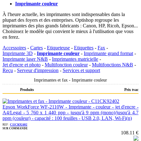
Imprimante couleur
À l'heure actuelle, les imprimantes sont indispensables dans la
plupart des foyers et des entreprises. Optishop regroupe les
imprimantes des plus grands fabricants : Canon, HP, Ricoh, Epson...
Choisissez le modèle qui convient le mieux à l'utilisation que vous
en ferez.
Accessoires
-
Cartes
-
Etiqueteuse
-
Etiquettes
-
Fax
-
Imprimante 3D
-
Imprimante couleur
-
Imprimante grand format
-
Imprimante laser N&B
-
Imprimantes matricielle
-
Jet d'encre et photo
-
Multifonction couleur
-
Multifonctions N&B
-
Reçu
-
Serveur d'impression
-
Services et support
Imprimantes et fax - Imprimante couleur
Produits
Prix tvac
Epson WorkForce WF-2110W - Imprimante - couleur - jet d'encre -
A4/Legal - 5 760 x 1 440 ppp - jusqu'à 9 ppm (mono)/jusqu'à 4.7
ppm (couleur) - capacité : 100 feuilles - USB 2.0, LAN, Wi-Fi(n)
REF :
C11CK92402
SUR COMMANDE
108.11 €