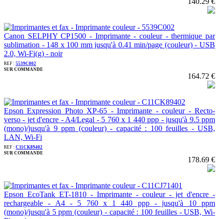
140.29 €
Canon SELPHY CP1500 - Imprimante - couleur - thermique par
sublimation - 148 x 100 mm jusqu'à 0.41 min/page (couleur) - USB
2.0, Wi-Fi(g) - noir
REF :
5539C002
SUR COMMANDE
164.72 €
Epson Expression Photo XP-65 - Imprimante - couleur - Recto-
verso - jet d'encre - A4/Legal - 5 760 x 1 440 ppp - jusqu'à 9.5 ppm
(mono)/jusqu'à 9 ppm (couleur) - capacité : 100 feuilles - USB,
LAN, Wi-Fi
REF :
C11CK89402
SUR COMMANDE
178.69 €
Epson EcoTank ET-1810 - Imprimante - couleur - jet d'encre -
rechargeable - A4 - 5 760 x 1 440 ppp - jusqu'à 10 ppm
(mono)/jusqu'à 5 ppm (couleur) - capacité : 100 feuilles - USB, Wi-