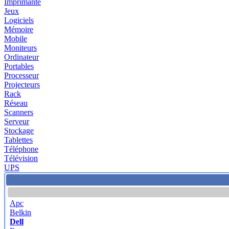
Imprimante
Jeux
Logiciels
Mémoire
Mobile
Moniteurs
Ordinateur
Portables
Processeur
Projecteurs
Rack
Réseau
Scanners
Serveur
Stockage
Tablettes
Téléphone
Télévision
UPS
Apc
Belkin
Dell