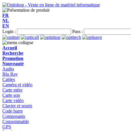
FR
NL
EN
Login :
Pass :
Accueil
Recherche
Promotion
Nouveauté
Audio
Blu Ray
Cables
Caméra et vidéo
Carte mère
Carte son
Carte vidéo
Clavier et souris
Code barre
Composants
Consommable
GPS