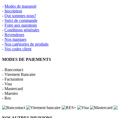
-
Modes de transport
-
Inscription
-
Qui sommes nous?
-
Suivi de commande
-
Foire aux questions
-
Conditions générales
-
Revendeurs
-
Nos marques
-
Nos catégories de produits
-
Vos codes client
MODES DE PAIEMENTS
- Bancontact
- Virement Bancaire
- Facturation
- Visa
- Mastercard
- Maestro
- Res
NOS AUTRES DIVISIONS