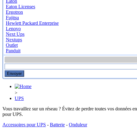
Eaton
Eaton Licenses
Ergotron
Fujitsu
Hewlett Packard Enterprise
Lenovo
Next Ups
Nextups
Outlet
Panduit
>
UPS
Vous travaillez sur un réseau ? Évitez de perdre toutes vos données en
pour UPS.
Accessoires pour UPS
-
Batterie
-
Onduleur