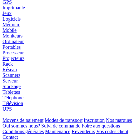
GPS
Imprimante
Jeux
Logiciels
Mémoire
Mobile
Moniteurs
Ordinateur
Portables
Processeur
Projecteurs
Rack
Réseau
Scanners
Serveur
Stockage
Tablettes
Téléphone
Télévision
UPS
Moyens de paiement
Modes de transport
Inscription
Nos marques
Qui sommes nous?
Suivi de commande
Foire aux questions
Conditions générales
Maintenance
Revendeurs
Vos codes client
Contact