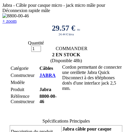
Jabra - Câble pour casque micro - jack micro mâle pour
Déconnexion rapide mâle
+ zoom
29.57
€
ttc
24.44 € htva
Quantité
COMMANDER
2 EN STOCK
(Disponible 48h)
Cordon permettant de connecter
Catégorie
Câbles
une oreillette Jabra Quick
Constructeur
JABRA
Disconnect à des téléphones
Modèle
dotés d'une interface jack 2,5
mm.
Produit
Jabra
Référence
8800-00-
Constructeur
46
Spécifications Principales
Jabra câble pour casque
Description du produit