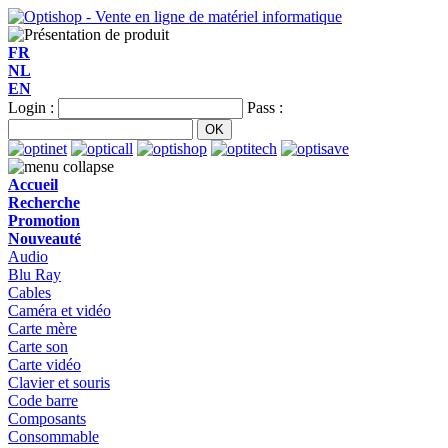
FR
NL
EN
Login :
Pass :
Accueil
Recherche
Promotion
Nouveauté
Audio
Blu Ray
Cables
Caméra et vidéo
Carte mère
Carte son
Carte vidéo
Clavier et souris
Code barre
Composants
Consommable