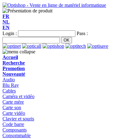
FR
NL
EN
Login :
Pass :
Accueil
Recherche
Promotion
Nouveauté
Audio
Blu Ray
Cables
Caméra et vidéo
Carte mère
Carte son
Carte vidéo
Clavier et souris
Code barre
Composants
Consommable