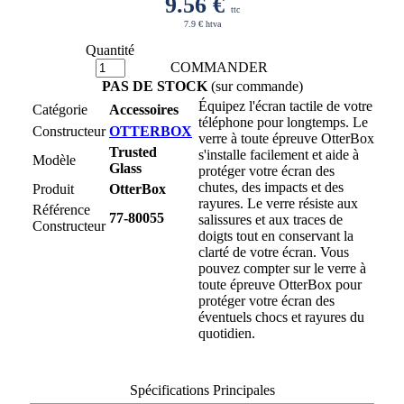
9.56
€
ttc
7.9 € htva
Quantité
COMMANDER
PAS DE STOCK
(sur commande)
Équipez l'écran tactile de votre
Catégorie
Accessoires
téléphone pour longtemps. Le
Constructeur
OTTERBOX
verre à toute épreuve OtterBox
Trusted
s'installe facilement et aide à
Modèle
Glass
protéger votre écran des
chutes, des impacts et des
Produit
OtterBox
rayures. Le verre résiste aux
Référence
77-80055
salissures et aux traces de
Constructeur
doigts tout en conservant la
clarté de votre écran. Vous
pouvez compter sur le verre à
toute épreuve OtterBox pour
protéger votre écran des
éventuels chocs et rayures du
quotidien.
Spécifications Principales