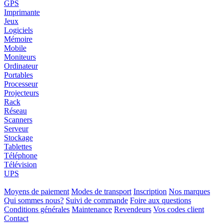
GPS
Imprimante
Jeux
Logiciels
Mémoire
Mobile
Moniteurs
Ordinateur
Portables
Processeur
Projecteurs
Rack
Réseau
Scanners
Serveur
Stockage
Tablettes
Téléphone
Télévision
UPS
Moyens de paiement
Modes de transport
Inscription
Nos marques
Qui sommes nous?
Suivi de commande
Foire aux questions
Conditions générales
Maintenance
Revendeurs
Vos codes client
Contact