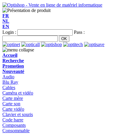
FR
NL
EN
Login :
Pass :
Accueil
Recherche
Promotion
Nouveauté
Audio
Blu Ray
Cables
Caméra et vidéo
Carte mère
Carte son
Carte vidéo
Clavier et souris
Code barre
Composants
Consommable