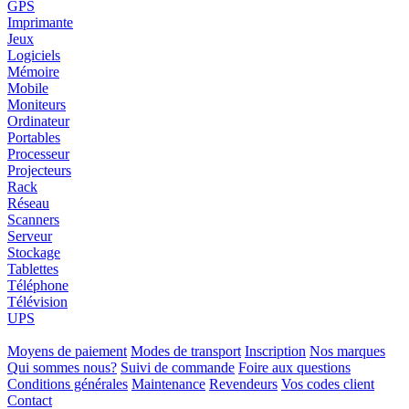
GPS
Imprimante
Jeux
Logiciels
Mémoire
Mobile
Moniteurs
Ordinateur
Portables
Processeur
Projecteurs
Rack
Réseau
Scanners
Serveur
Stockage
Tablettes
Téléphone
Télévision
UPS
Moyens de paiement
Modes de transport
Inscription
Nos marques
Qui sommes nous?
Suivi de commande
Foire aux questions
Conditions générales
Maintenance
Revendeurs
Vos codes client
Contact