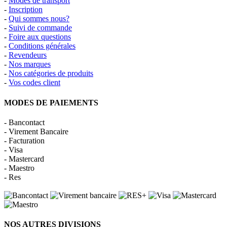
-
Modes de transport
-
Inscription
-
Qui sommes nous?
-
Suivi de commande
-
Foire aux questions
-
Conditions générales
-
Revendeurs
-
Nos marques
-
Nos catégories de produits
-
Vos codes client
MODES DE PAIEMENTS
- Bancontact
- Virement Bancaire
- Facturation
- Visa
- Mastercard
- Maestro
- Res
NOS AUTRES DIVISIONS