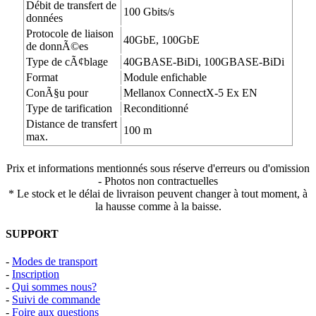
Débit de transfert de
100 Gbits/s
données
Protocole de liaison
40GbE, 100GbE
de donnÃ©es
Type de cÃ¢blage
40GBASE-BiDi, 100GBASE-BiDi
Format
Module enfichable
ConÃ§u pour
Mellanox ConnectX-5 Ex EN
Type de tarification
Reconditionné
Distance de transfert
100 m
max.
Prix et informations mentionnés sous réserve d'erreurs ou d'omission
- Photos non contractuelles
* Le stock et le délai de livraison peuvent changer à tout moment, à
la hausse comme à la baisse.
SUPPORT
-
Modes de transport
-
Inscription
-
Qui sommes nous?
-
Suivi de commande
-
Foire aux questions