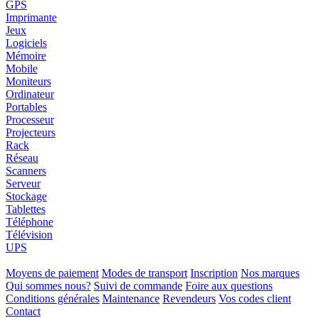
GPS
Imprimante
Jeux
Logiciels
Mémoire
Mobile
Moniteurs
Ordinateur
Portables
Processeur
Projecteurs
Rack
Réseau
Scanners
Serveur
Stockage
Tablettes
Téléphone
Télévision
UPS
Moyens de paiement
Modes de transport
Inscription
Nos marques
Qui sommes nous?
Suivi de commande
Foire aux questions
Conditions générales
Maintenance
Revendeurs
Vos codes client
Contact