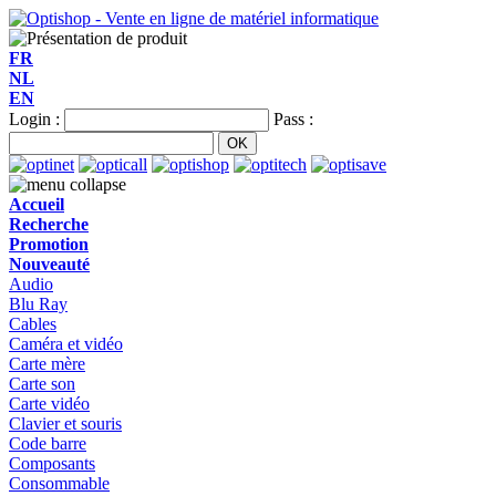
FR
NL
EN
Login :
Pass :
Accueil
Recherche
Promotion
Nouveauté
Audio
Blu Ray
Cables
Caméra et vidéo
Carte mère
Carte son
Carte vidéo
Clavier et souris
Code barre
Composants
Consommable