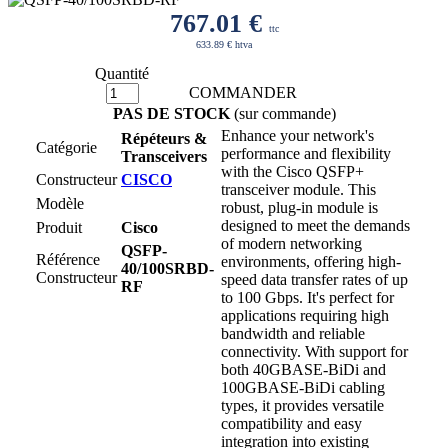
767.01
€
ttc
633.89 € htva
Quantité
COMMANDER
PAS DE STOCK
(sur commande)
Enhance your network's
Répéteurs &
Catégorie
performance and flexibility
Transceivers
with the Cisco QSFP+
Constructeur
CISCO
transceiver module. This
Modèle
robust, plug-in module is
designed to meet the demands
Produit
Cisco
of modern networking
QSFP-
Référence
environments, offering high-
40/100SRBD-
Constructeur
speed data transfer rates of up
RF
to 100 Gbps. It's perfect for
applications requiring high
bandwidth and reliable
connectivity. With support for
both 40GBASE-BiDi and
100GBASE-BiDi cabling
types, it provides versatile
compatibility and easy
integration into existing